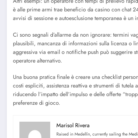
Altri esempi: un operatore con tempi di prelievo rapid
è alle prime armi trae beneficio da casino con chat 2
avvisi di sessione e autoesclusione temporanea è un in
Ci sono segnali d’allarme da non ignorare: termini va
plausibili, mancanza di informazioni sulla licenza o l
aggressiva via email o notifiche push può suggerire str
operatore alternativo.
Una buona pratica finale è creare una checklist perso
costi espliciti, assistenza reattiva e strumenti di tutel
riducendo l’impatto dell’impulso e delle offerte “tropp
preferenze di gioco.
Marisol Rivera
Raised in Medellín, currently sailing the Med