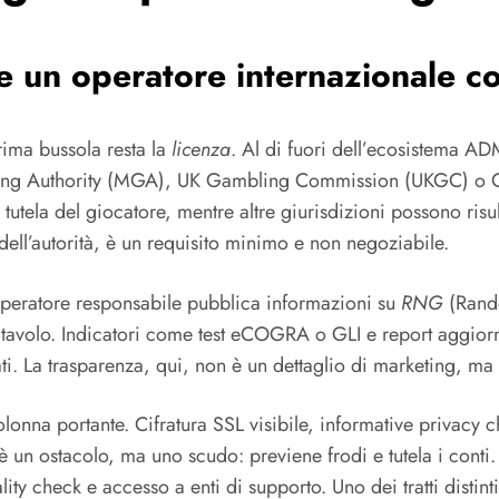
re un operatore internazionale co
prima bussola resta la
licenza
. Al di fuori dell’ecosistema A
ming Authority (MGA), UK Gambling Commission (UKGC) o Cur
tela del giocatore, mentre altre giurisdizioni possono risult
 dell’autorità, è un requisito minimo e non negoziabile.
n operatore responsabile pubblica informazioni su
RNG
(Rando
 tavolo. Indicatori come test eCOGRA o GLI e report aggiornat
ati. La trasparenza, qui, non è un dettaglio di marketing, m
colonna portante. Cifratura SSL visibile, informative privacy 
è un ostacolo, ma uno scudo: previene frodi e tutela i conti.
lity check e accesso a enti di supporto. Uno dei tratti distint