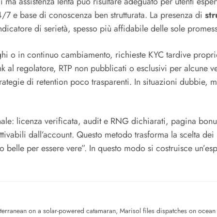
i ma assistenza lenta può risultare adeguato per utenti esper
4/7 e base di conoscenza ben strutturata. La presenza di
st
dicatore di serietà, spesso più affidabile delle sole prome
ghi o in continuo cambiamento, richieste KYC tardive propri
ink al regolatore, RTP non pubblicati o esclusivi per alcune
ategie di retention poco trasparenti. In situazioni dubbie, m
nale: licenza verificata, audit e RNG dichiarati, pagina b
a attivabili dall’account. Questo metodo trasforma la scelta dei
o belle per essere vere”. In questo modo si costruisce un’esp
iterranean on a solar-powered catamaran, Marisol files dispatches on ocean pl