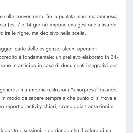
nte sulla convenienza. Se la puntata massima ammessa
za (es. 7 o 14 giorni) impone una gestione attiva del
o tra le righe, ma decisivo nella scelta.
aggior parte delle esigenze; alcuni operatori
credito è fondamentale: un prelievo elaborato in 24-
isano in anticipo in caso di documenti integrativi per
s generosi ma impone restrizioni “a sorpresa” quando
gh, in modo da sapere sempre a che punto ci si trova e
o report di activity chiari, cronologia transazioni e
deposito e sessioni, ricordando che il valore di un