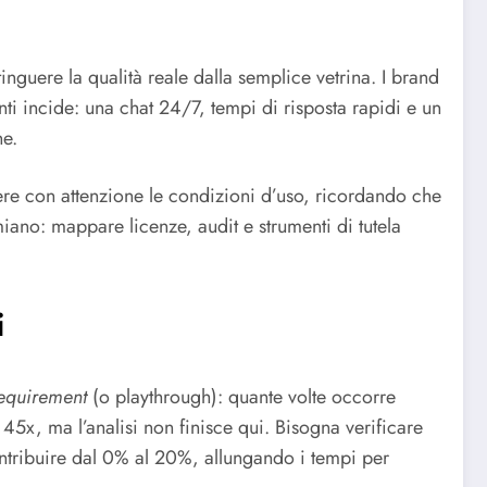
tinguere la qualità reale dalla semplice vetrina. I brand
enti incide: una chat 24/7, tempi di risposta rapidi e un
ne.
ere con attenzione le condizioni d’uso, ricordando che
iano: mappare licenze, audit e strumenti di tutela
i
equirement
(o playthrough): quante volte occorre
 45x, ma l’analisi non finisce qui. Bisogna verificare
ontribuire dal 0% al 20%, allungando i tempi per