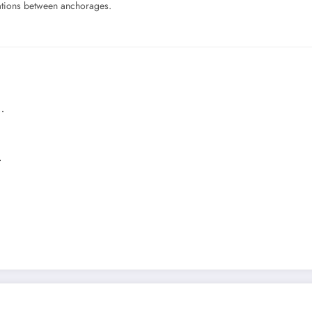
ations between anchorages.
…
…
…