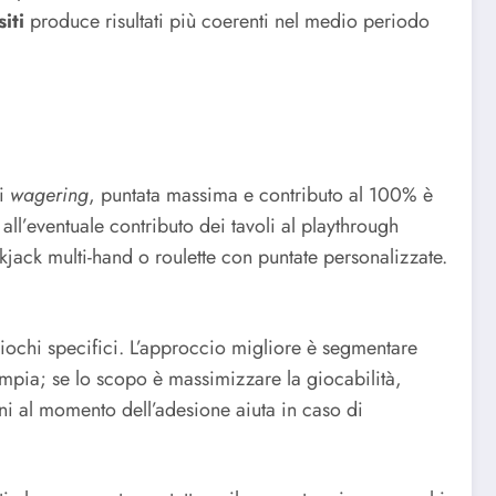
iti
produce risultati più coerenti nel medio periodo
di
wagering
, puntata massima e contributo al 100% è
 all’eventuale contributo dei tavoli al playthrough
ckjack multi-hand o roulette con puntate personalizzate.
ochi specifici. L’approccio migliore è segmentare
ampia; se lo scopo è massimizzare la giocabilità,
ni al momento dell’adesione aiuta in caso di