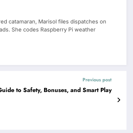
red catamaran, Marisol files dispatches on
nomads. She codes Raspberry Pi weather
Previous post
Guide to Safety, Bonuses, and Smart Play