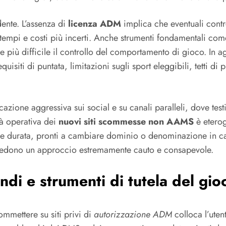
dente. L’assenza di
licenza ADM
implica che eventuali contr
 tempi e costi più incerti. Anche strumenti fondamentali come
re più difficile il controllo del comportamento di gioco. In
uisiti di puntata, limitazioni sugli sport eleggibili, tetti di
azione aggressiva sui social e su canali paralleli, dove test
tà operativa dei
nuovi siti scommesse non AAMS
è eterog
eve durata, pronti a cambiare dominio o denominazione in caso
ichiedono un approccio estremamente cauto e consapevole.
ondi e strumenti di tutela del gio
ommettere su siti privi di
autorizzazione ADM
colloca l’utent