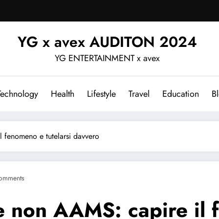
YG x avex AUDITON 2024
YG ENTERTAINMENT x avex
Technology
Health
Lifestyle
Travel
Education
B
 fenomeno e tutelarsi davvero
omments
e non AAMS: capire il f