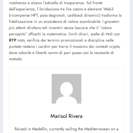
insolvenza e alzano l’asticella di trasparenza. Sul fronte
dell’esperienza, l’ibridazione tra
live casino
e elementi Web3
(ricompense NFT, pass stagionali, cashback dinamici) trasforma la
fidelizzazione in un ecosistema di valore scambiabile. I giocatori
più attenti sfruttano tali incentivi senza lasciare che il “valore
percepito” offuschi la matematica: limiti chiari, scelta di titoli con
RTP
noto, verifica dei termini promozionali e disciplina nelle
puntate restano i cardini per trarre il massimo dai contesti crypto,
dove velocità e libertà vanno di pari passo con la necessità di
metodo.
Marisol Rivera
Raised in Medellín, currently sailing the Mediterranean on a