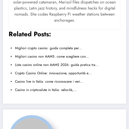
solar-powered catamaran, Marisol files dispatches on ocean
plastics, Latin jazz history, and mindfulness hacks for digital
nomads. She codes Raspberry Pi weather stations between
anchorages.
Related Posts:
Migliori crypto casino: guida completa per…
Migliori casino non AAMS: come scegliere con…
Lista casino online non AAMS 2026: guida pratica tra…
Crypto Casino Online: innovazione, opportunità e…
Casino live in Italia: come riconoscere i veri…
Casino in criptovalute in Italia: velocità,…