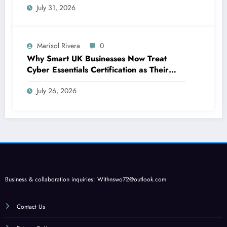
July 31, 2026
Marisol Rivera
0
Why Smart UK Businesses Now Treat
Cyber Essentials Certification as Their
First Line of Defence
July 26, 2026
Business & collaboration inquiries:
Withnswo72@outlook.com
Contact Us