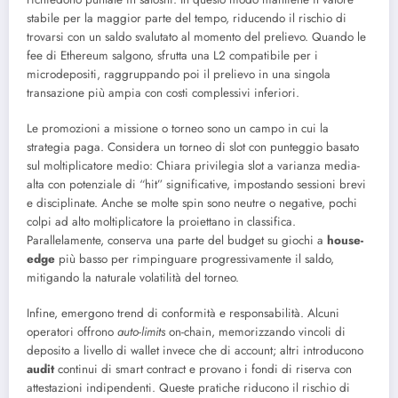
stabile per la maggior parte del tempo, riducendo il rischio di
trovarsi con un saldo svalutato al momento del prelievo. Quando le
fee di Ethereum salgono, sfrutta una L2 compatibile per i
microdepositi, raggruppando poi il prelievo in una singola
transazione più ampia con costi complessivi inferiori.
Le promozioni a missione o torneo sono un campo in cui la
strategia paga. Considera un torneo di slot con punteggio basato
sul moltiplicatore medio: Chiara privilegia slot a varianza media-
alta con potenziale di “hit” significative, impostando sessioni brevi
e disciplinate. Anche se molte spin sono neutre o negative, pochi
colpi ad alto moltiplicatore la proiettano in classifica.
Parallelamente, conserva una parte del budget su giochi a
house-
edge
più basso per rimpinguare progressivamente il saldo,
mitigando la naturale volatilità del torneo.
Infine, emergono trend di conformità e responsabilità. Alcuni
operatori offrono
auto-limits
on-chain, memorizzando vincoli di
deposito a livello di wallet invece che di account; altri introducono
audit
continui di smart contract e provano i fondi di riserva con
attestazioni indipendenti. Queste pratiche riducono il rischio di