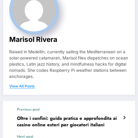
Marisol Rivera
Raised in Medellín, currently sailing the Mediterranean on a
solar-powered catamaran, Marisol files dispatches on ocean
plastics, Latin jazz history, and mindfulness hacks for digital
nomads. She codes Raspberry Pi weather stations between
anchorages.
View All Posts
Previous post
Oltre i confini: guida pratica e approfondita ai
casino online esteri per giocatori italiani
Next post