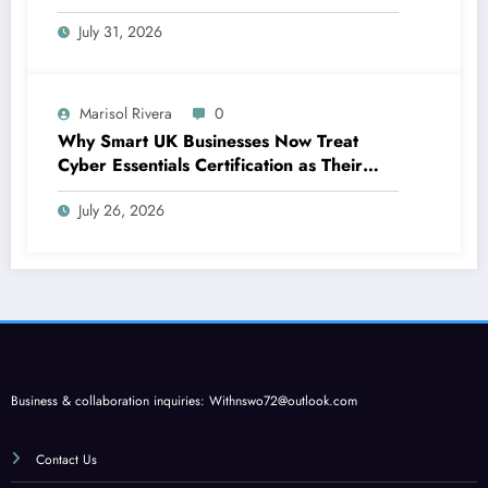
July 31, 2026
Marisol Rivera
0
Why Smart UK Businesses Now Treat
Cyber Essentials Certification as Their
First Line of Defence
July 26, 2026
Business & collaboration inquiries:
Withnswo72@outlook.com
Contact Us