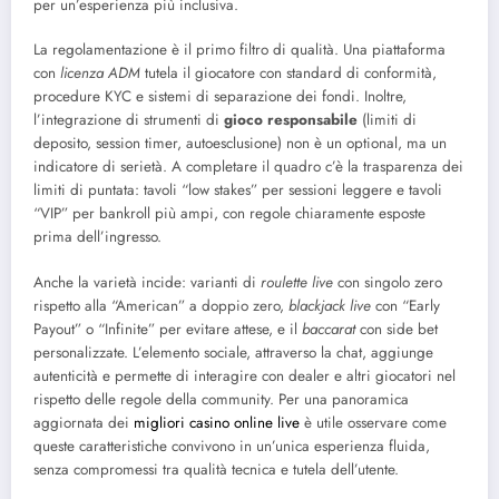
per un’esperienza più inclusiva.
La regolamentazione è il primo filtro di qualità. Una piattaforma
con
licenza ADM
tutela il giocatore con standard di conformità,
procedure KYC e sistemi di separazione dei fondi. Inoltre,
l’integrazione di strumenti di
gioco responsabile
(limiti di
deposito, session timer, autoesclusione) non è un optional, ma un
indicatore di serietà. A completare il quadro c’è la trasparenza dei
limiti di puntata: tavoli “low stakes” per sessioni leggere e tavoli
“VIP” per bankroll più ampi, con regole chiaramente esposte
prima dell’ingresso.
Anche la varietà incide: varianti di
roulette live
con singolo zero
rispetto alla “American” a doppio zero,
blackjack live
con “Early
Payout” o “Infinite” per evitare attese, e il
baccarat
con side bet
personalizzate. L’elemento sociale, attraverso la chat, aggiunge
autenticità e permette di interagire con dealer e altri giocatori nel
rispetto delle regole della community. Per una panoramica
aggiornata dei
migliori casino online live
è utile osservare come
queste caratteristiche convivono in un’unica esperienza fluida,
senza compromessi tra qualità tecnica e tutela dell’utente.