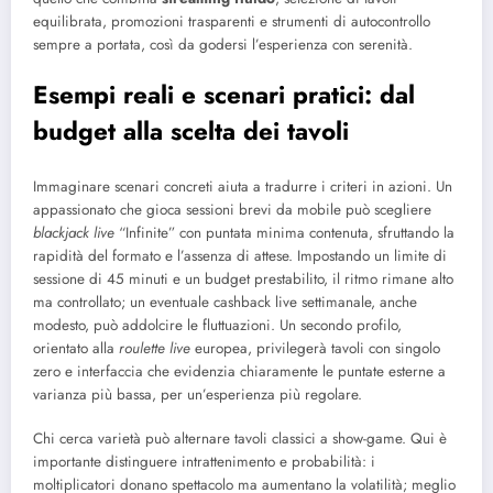
equilibrata, promozioni trasparenti e strumenti di autocontrollo
sempre a portata, così da godersi l’esperienza con serenità.
Esempi reali e scenari pratici: dal
budget alla scelta dei tavoli
Immaginare scenari concreti aiuta a tradurre i criteri in azioni. Un
appassionato che gioca sessioni brevi da mobile può scegliere
blackjack live
“Infinite” con puntata minima contenuta, sfruttando la
rapidità del formato e l’assenza di attese. Impostando un limite di
sessione di 45 minuti e un budget prestabilito, il ritmo rimane alto
ma controllato; un eventuale cashback live settimanale, anche
modesto, può addolcire le fluttuazioni. Un secondo profilo,
orientato alla
roulette live
europea, privilegerà tavoli con singolo
zero e interfaccia che evidenzia chiaramente le puntate esterne a
varianza più bassa, per un’esperienza più regolare.
Chi cerca varietà può alternare tavoli classici a show-game. Qui è
importante distinguere intrattenimento e probabilità: i
moltiplicatori donano spettacolo ma aumentano la volatilità; meglio