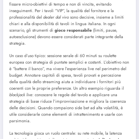
fissare micro-obiettivi di tempo e non di vincita, evitando
inseguimenti. Per i tavoli “VIP”, la qualità del fornitore e la
professionalità del
dealer dal vivo
sono decisive, insieme a limiti
chiari e alla disponibilità di tavoli in lingua italiana. In ogni
scenario, gli strumenti di
gioco responsabile
(limiti, pause,
autoesclusione) devono essere considerati parte integrante della
strategia.
Un caso d’uso tipico: sessione serale di 60 minuti su roulette
europea con strategia di puntate semplici e costanti. L’obiettivo non
è “battere il banco”, ma vivere l’esperienza live nel perimetro del
budget. Annotare capitoli di spesa, tavoli provati e percezione
della qualità dello streaming aiuta a individuare i fornitori più
coerenti con le proprie preferenze. Un altro esempio riguarda il
blackjack live
: conoscere le regole del tavolo e applicare una
strategia di base riduce l’improvvisazione e migliora la coerenza
delle decisioni. Quando compaiono side bet ad alta volatilità, è
utile considerarle come elementi di intrattenimento e usarle con
parsimonia.
La tecnologia gioca un ruolo centrale: su rete mobile, la latenza