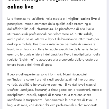
online live
La differenza tra un’offerta nella media e i
migliori casino live
si
percepisce immediatamente dalla qualità dello streaming e
dall’affidabilità dell’infrastruttura. Le piattaforme di alto livello
utilizzano studi professionali con telecamere 4K o
HD
stabile,
audio pulito, bassa latenza e layout dell’interfaccia ottimizzato per
desktop e mobile. Una buona interfaccia permette di cambiare
tavolo in un tap, consultare le regole specifiche della variante (ad
esempio le puntate laterali del
blackjack live
o i moltiplicatori della
roulette “Lightning”) e accedere alla cronologia delle giocate per
tenere traccia del ritmo di spesa.
Il cuore dell’esperienza sono i fornitori. Nomi riconosciuti
nell’industria come i grandi studi specializzati nel live portano
varietà, stabilità e innovazione continua. Si va dai tavoli classici
(
roulette
,
blackjack
,
baccarat
) a show-game con presentatori, ruote e
moltiplicatori casuali, capaci di tenere alta la tensione senza
sacrificare la trasparenza. Fondamentale la presenza di tavoli in
lingua italiana, con
dealer dal vivo
professionali e chat moderata,