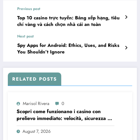
Previous post
Top 10 casino trực tuyến: Bảng xếp hạng, tiêu
chí vàng và cách chọn nhà cái an toàn
Next post
Spy Apps for Android: Ethics, Uses, and Risks
You Shouldn’t Ignore
RELATED POSTS
Marisol Rivera
0
Scopri come funzionano i casino con
prelievo immediato: velocità, sicurezza e
consigli pratici
August 7, 2026