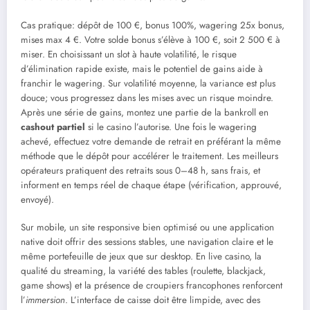
Cas pratique: dépôt de 100 €, bonus 100%, wagering 25x bonus,
mises max 4 €. Votre solde bonus s’élève à 100 €, soit 2 500 € à
miser. En choisissant un slot à haute volatilité, le risque
d’élimination rapide existe, mais le potentiel de gains aide à
franchir le wagering. Sur volatilité moyenne, la variance est plus
douce; vous progressez dans les mises avec un risque moindre.
Après une série de gains, montez une partie de la bankroll en
cashout partiel
si le casino l’autorise. Une fois le wagering
achevé, effectuez votre demande de retrait en préférant la même
méthode que le dépôt pour accélérer le traitement. Les meilleurs
opérateurs pratiquent des retraits sous 0–48 h, sans frais, et
informent en temps réel de chaque étape (vérification, approuvé,
envoyé).
Sur mobile, un site responsive bien optimisé ou une application
native doit offrir des sessions stables, une navigation claire et le
même portefeuille de jeux que sur desktop. En live casino, la
qualité du streaming, la variété des tables (roulette, blackjack,
game shows) et la présence de croupiers francophones renforcent
l’
immersion
. L’interface de caisse doit être limpide, avec des