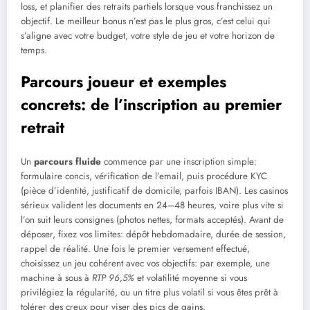
loss, et planifier des retraits partiels lorsque vous franchissez un
objectif. Le meilleur bonus n’est pas le plus gros, c’est celui qui
s’aligne avec votre budget, votre style de jeu et votre horizon de
temps.
Parcours joueur et exemples
concrets: de l’inscription au premier
retrait
Un
parcours fluide
commence par une inscription simple:
formulaire concis, vérification de l’email, puis procédure KYC
(pièce d’identité, justificatif de domicile, parfois IBAN). Les casinos
sérieux valident les documents en 24–48 heures, voire plus vite si
l’on suit leurs consignes (photos nettes, formats acceptés). Avant de
déposer, fixez vos limites: dépôt hebdomadaire, durée de session,
rappel de réalité. Une fois le premier versement effectué,
choisissez un jeu cohérent avec vos objectifs: par exemple, une
machine à sous à
RTP 96,5%
et volatilité moyenne si vous
privilégiez la régularité, ou un titre plus volatil si vous êtes prêt à
tolérer des creux pour viser des pics de gains.