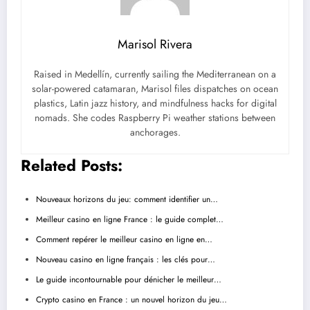
Marisol Rivera
Raised in Medellín, currently sailing the Mediterranean on a
solar-powered catamaran, Marisol files dispatches on ocean
plastics, Latin jazz history, and mindfulness hacks for digital
nomads. She codes Raspberry Pi weather stations between
anchorages.
Related Posts:
Nouveaux horizons du jeu: comment identifier un…
Meilleur casino en ligne France : le guide complet…
Comment repérer le meilleur casino en ligne en…
Nouveau casino en ligne français : les clés pour…
Le guide incontournable pour dénicher le meilleur…
Crypto casino en France : un nouvel horizon du jeu…