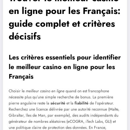
en ligne pour les Français:
guide complet et critères
décisifs
Les critères essentiels pour identifier
le meilleur casino en ligne pour les
Français
Choisir le
meilleur casino en ligne
quand on est francophone
nécessite plus qu’une simple recherche de bonus. La première
pierre angulaire reste la
sécurité
et la
fiabilité
de l’opérateur.
Recherchez une licence délivrée par une autorité reconnue (Malte,
Gibraltar, îles de Man, par exemple), des audits indépendants du
générateur de nombres aléatoires (eCOGRA, iTech Labs, GLI) et
une politique claire de protection des données. En France,