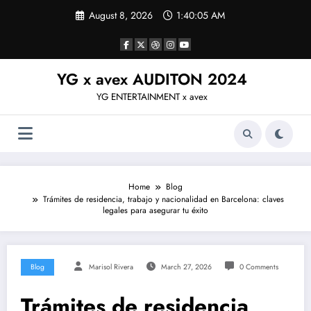
Skip
August 8, 2026
1:40:05 AM
to
content
YG x avex AUDITON 2024
YG ENTERTAINMENT x avex
Home
Blog
Trámites de residencia, trabajo y nacionalidad en Barcelona: claves
legales para asegurar tu éxito
Blog
Marisol Rivera
March 27, 2026
0 Comments
Trámites de residencia,