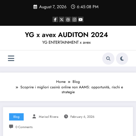
Skip
August 7, 2026
6:45:09 PM
to
content
YG x avex AUDITON 2024
YG ENTERTAINMENT x avex
Home
Blog
Scoprire i migliori casinò online non AAMS: opportunità, rischi e
strategie
Blog
Marisol Rivera
February 6, 2026
0 Comments