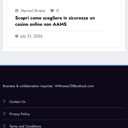
Marisol Rivera
0
Scopri come scegliere in sicurezza un
casino online non AAMS
July 31, 2026
Business & collaboration inquiries:
Withnswo72@outlook.com
Contact Us
Privacy Policy
Terms and Conditions