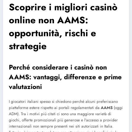
Scoprire i migliori casinò
online non AAMS:
opportunità, rischi e
strategie
Perché considerare i casinò non
AAMS: vantaggi, differenze e prime
valutazioni
I giocatori italiani spesso si chiedono perché alcuni preferiscano
piattaforme estere rispetto ai portali regolamentati da
AAMS
(oggi
ADM). Tra i motivi più citati ci sono una maggiore varietà di
giochi, offerte promozionali più generose e l'accesso a provider
internazionali non sempre presenti nei siti autorizzati in Italia.