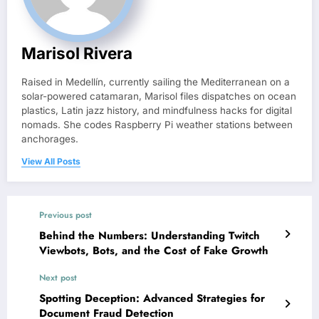
Marisol Rivera
Raised in Medellín, currently sailing the Mediterranean on a
solar-powered catamaran, Marisol files dispatches on ocean
plastics, Latin jazz history, and mindfulness hacks for digital
nomads. She codes Raspberry Pi weather stations between
anchorages.
View All Posts
Previous post
Behind the Numbers: Understanding Twitch
Viewbots, Bots, and the Cost of Fake Growth
Next post
Spotting Deception: Advanced Strategies for
Document Fraud Detection