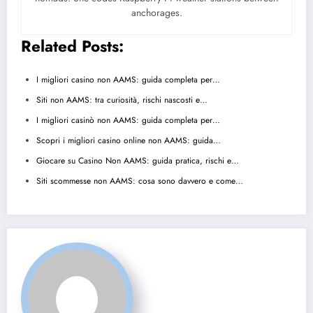
anchorages.
Related Posts:
I migliori casino non AAMS: guida completa per…
Siti non AAMS: tra curiosità, rischi nascosti e…
I migliori casinò non AAMS: guida completa per…
Scopri i migliori casino online non AAMS: guida…
Giocare su Casino Non AAMS: guida pratica, rischi e…
Siti scommesse non AAMS: cosa sono davvero e come…