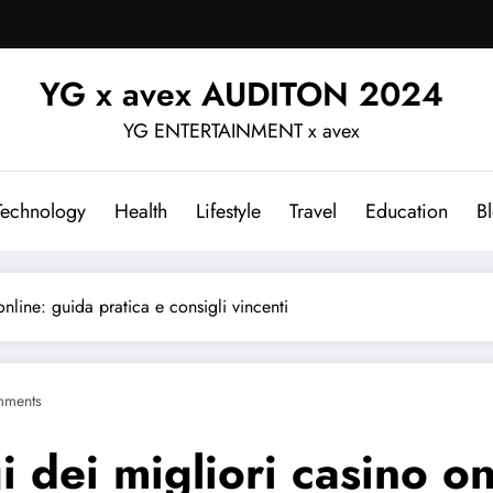
YG x avex AUDITON 2024
YG ENTERTAINMENT x avex
Technology
Health
Lifestyle
Travel
Education
B
online: guida pratica e consigli vincenti
mments
i dei migliori casino on