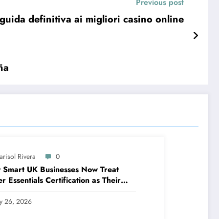
Previous post
a guida definitiva ai migliori casino online
ña
arisol Rivera
0
 Smart UK Businesses Now Treat
r Essentials Certification as Their
t Line of Defence
ly 26, 2026