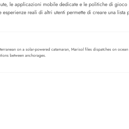
alute, le applicazioni mobile dedicate e le politiche di gioc
e esperienze reali di altri utenti permette di creare una list
iterranean on a solar-powered catamaran, Marisol files dispatches on ocean pl
ations between anchorages.