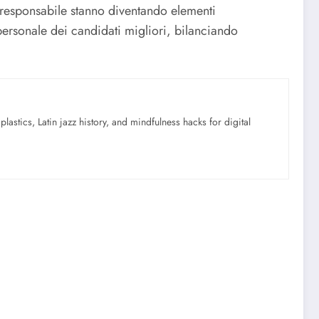
o responsabile stanno diventando elementi
a personale dei candidati migliori, bilanciando
astics, Latin jazz history, and mindfulness hacks for digital