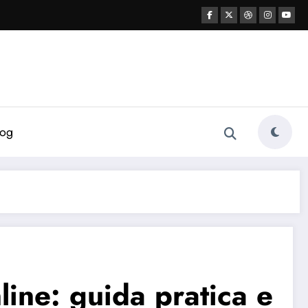
log
line: guida pratica e