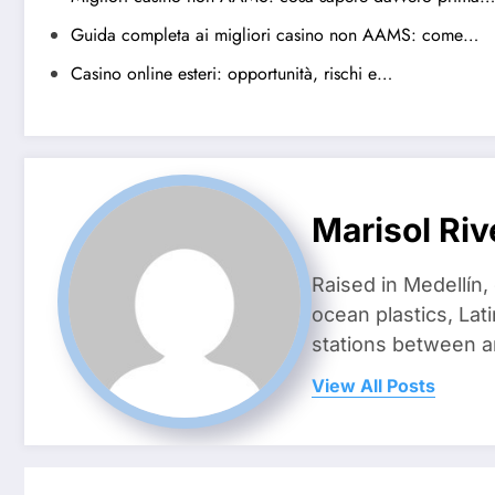
Guida completa ai migliori casino non AAMS: come…
Casino online esteri: opportunità, rischi e…
Marisol Riv
Raised in Medellín,
ocean plastics, Lat
stations between 
View All Posts