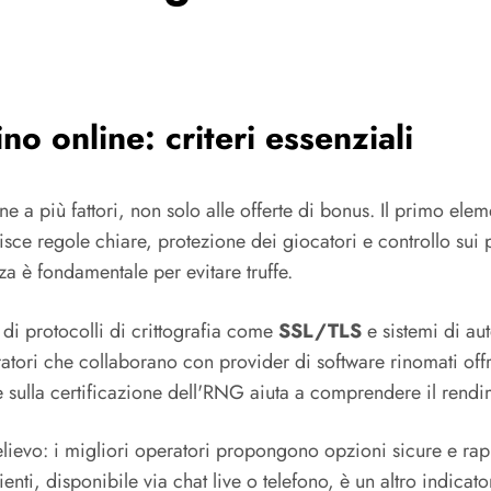
no online: criteri essenziali
ne a più fattori, non solo alle offerte di bonus. Il primo ele
sce regole chiare, protezione dei giocatori e controllo sui p
za è fondamentale per evitare truffe.
 di protocolli di crittografia come
SSL/TLS
e sistemi di au
ratori che collaborano con provider di software rinomati off
e sulla certificazione dell'RNG aiuta a comprendere il rendi
ievo: i migliori operatori propongono opzioni sicure e rapid
ienti, disponibile via chat live o telefono, è un altro indicat