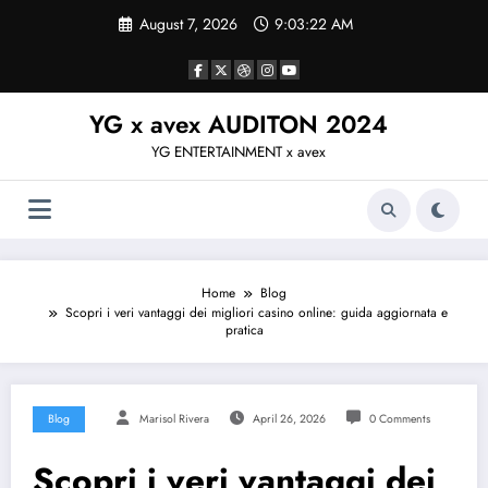
Skip
August 7, 2026
9:03:23 AM
to
content
YG x avex AUDITON 2024
YG ENTERTAINMENT x avex
Home
Blog
Scopri i veri vantaggi dei migliori casino online: guida aggiornata e
pratica
Blog
Marisol Rivera
April 26, 2026
0 Comments
Scopri i veri vantaggi dei