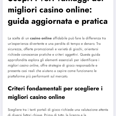
migliori casino online:
guida aggiornata e pratica
La scelta di un
casino online
affidabile può fare la differenza tra
un’esperienza divertente e una perdita di tempo e denaro. Tra
sicurezza, offerte promozionali e varietà di giochi, orientarsi
richiede conoscenze pratiche e criteri oggettivi. Questa guida
approfondita esplora gli elementi essenziali per identificare i
migliori casino online
, offre strategie di gioco responsabile e
presenta casi reali che aiutano a capire come funzionano le
piattaforme più performanti sul mercato.
Criteri fondamentali per scegliere i
migliori casino online
Scegliere tra i tanti portali di gioco richiede una valutazione attenta
di diversi fattori chiave. Prima di tutto, la licenza e la