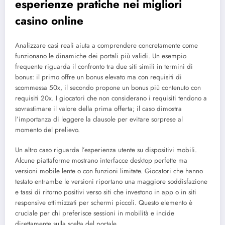
esperienze pratiche nei migliori
casino online
Analizzare casi reali aiuta a comprendere concretamente come
funzionano le dinamiche dei portali più validi. Un esempio
frequente riguarda il confronto tra due siti simili in termini di
bonus: il primo offre un bonus elevato ma con requisiti di
scommessa 50x, il secondo propone un bonus più contenuto con
requisiti 20x. I giocatori che non considerano i requisiti tendono a
sovrastimare il valore della prima offerta; il caso dimostra
l’importanza di leggere la clausole per evitare sorprese al
momento del prelievo.
Un altro caso riguarda l’esperienza utente su dispositivi mobili.
Alcune piattaforme mostrano interfacce desktop perfette ma
versioni mobile lente o con funzioni limitate. Giocatori che hanno
testato entrambe le versioni riportano una maggiore soddisfazione
e tassi di ritorno positivi verso siti che investono in app o in siti
responsive ottimizzati per schermi piccoli. Questo elemento è
cruciale per chi preferisce sessioni in mobilità e incide
direttamente sulla scelta del portale.