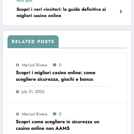
Next post
Scopri i veri vincitori: la guida definitiva ai
migliori casino online
RELATED POSTS
Marisol Rivera
0
Scopri i migliori casino online: come
scegliere sicurezza, giochi e bonus
July 31, 2026
Marisol Rivera
0
Scopri come scegliere in sicurezza un
casino online non AAMS