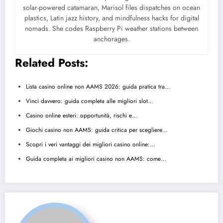
solar-powered catamaran, Marisol files dispatches on ocean
plastics, Latin jazz history, and mindfulness hacks for digital
nomads. She codes Raspberry Pi weather stations between
anchorages.
Related Posts:
Lista casino online non AAMS 2026: guida pratica tra…
Vinci davvero: guida completa alle migliori slot…
Casino online esteri: opportunità, rischi e…
Giochi casino non AAMS: guida critica per scegliere…
Scopri i veri vantaggi dei migliori casino online:…
Guida completa ai migliori casino non AAMS: come…