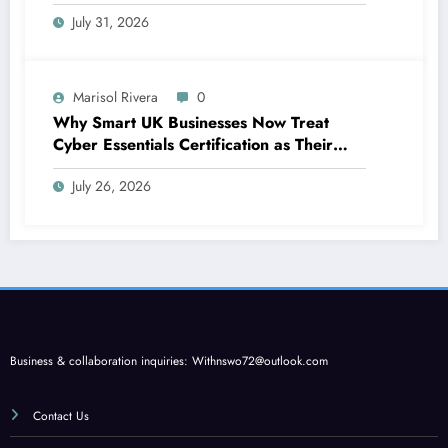
July 31, 2026
Marisol Rivera
0
Why Smart UK Businesses Now Treat
Cyber Essentials Certification as Their
First Line of Defence
July 26, 2026
Business & collaboration inquiries:
Withnswo72@outlook.com
Contact Us