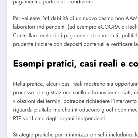
pagamenti a particolari condizioni.
Per valutare l'affidabilità di un nuovo casino non AAMS 
laboratori indipendenti (ad esempio eCOGRA o iTech Lab
Controllare metodi di pagamento riconosciuti, politich
prudente iniziare con depositi contenuti e verificare 
Esempi pratici, casi reali e c
Nella pratica, alcuni casi reali mostrano sia opportun
processo di registrazione snello e bonus immediati, co
violazioni dei termini potrebbe richiedere l'intervent
riguarda piattaforme che introducono giochi con mecc
RTP verificato dagli organi indipendenti.
Strategie pratiche per minimizzare rischi includono: l