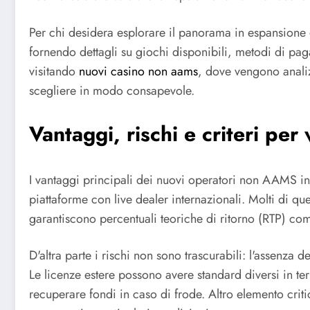
Per chi desidera esplorare il panorama in espansione d
fornendo dettagli su giochi disponibili, metodi di p
visitando
nuovi casino non aams
, dove vengono analiz
scegliere in modo consapevole.
Vantaggi, rischi e criteri per v
I vantaggi principali dei nuovi operatori non AAMS in
piattaforme con live dealer internazionali. Molti di ques
garantiscono percentuali teoriche di ritorno (RTP) com
D'altra parte i rischi non sono trascurabili: l'assenza 
Le licenze estere possono avere standard diversi in t
recuperare fondi in caso di frode. Altro elemento criti