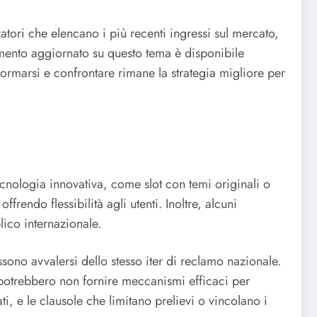
tori che elencano i più recenti ingressi sul mercato,
mento aggiornato su questo tema è disponibile
formarsi e confrontare rimane la strategia migliore per
cnologia innovativa, come slot con temi originali o
frendo flessibilità agli utenti. Inoltre, alcuni
lico internazionale.
ssono avvalersi dello stesso iter di reclamo nazionale.
 potrebbero non fornire meccanismi efficaci per
i, e le clausole che limitano prelievi o vincolano i