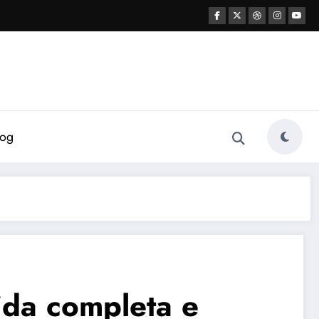
log
uida completa e