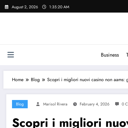
Skip
August 2, 2026
1:35:21 AM
to
content
Business
Home
Blog
Scopri i migliori nuovi casino non aams:
Blog
Marisol Rivera
February 4, 2026
0 
Scopri i migliori nu