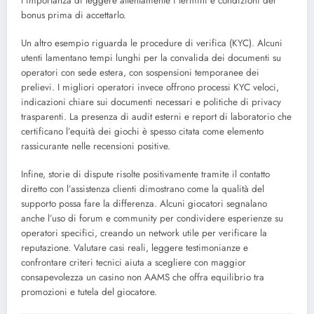
l’importanza di leggere attentamente i termini e condizioni del
bonus prima di accettarlo.
Un altro esempio riguarda le procedure di verifica (KYC). Alcuni
utenti lamentano tempi lunghi per la convalida dei documenti su
operatori con sede estera, con sospensioni temporanee dei
prelievi. I migliori operatori invece offrono processi KYC veloci,
indicazioni chiare sui documenti necessari e politiche di privacy
trasparenti. La presenza di audit esterni e report di laboratorio che
certificano l’equità dei giochi è spesso citata come elemento
rassicurante nelle recensioni positive.
Infine, storie di dispute risolte positivamente tramite il contatto
diretto con l’assistenza clienti dimostrano come la qualità del
supporto possa fare la differenza. Alcuni giocatori segnalano
anche l’uso di forum e community per condividere esperienze su
operatori specifici, creando un network utile per verificare la
reputazione. Valutare casi reali, leggere testimonianze e
confrontare criteri tecnici aiuta a scegliere con maggior
consapevolezza un casino non AAMS che offra equilibrio tra
promozioni e tutela del giocatore.