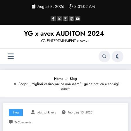
Skip
August 8, 2026
3:31:03 AM
to
content
YG x avex AUDITON 2024
YG ENTERTAINMENT x avex
Home
Blog
Scopri i migliori casino online non AAMS: guida pratica e consigli
esperti
Blog
Marisol Rivera
February 15, 2026
0 Comments