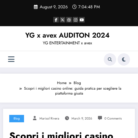
Skip
August 9, 2026
7:04:49 PM
to
content
YG x avex AUDITON 2024
YG ENTERTAINMENT x avex
Home
Blog
Scopri i migliori casino online: guida pratica per scegliere la
piattaforma giusta
Blog
Marisol Rivera
March 9, 2026
0 Comments
Scopri i
migliori casino