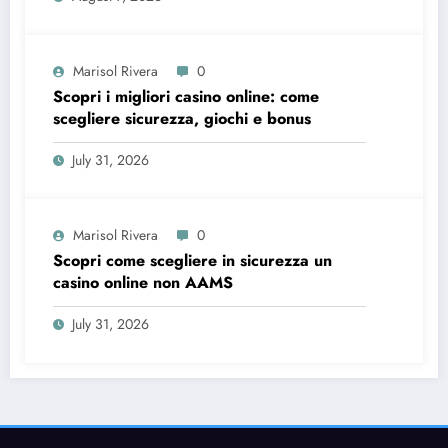
Marisol Rivera
0
Scopri i migliori casino online: come
scegliere sicurezza, giochi e bonus
July 31, 2026
Marisol Rivera
0
Scopri come scegliere in sicurezza un
casino online non AAMS
July 31, 2026