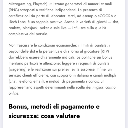
Microgaming, Playtech) utilizzano generatori di numeri casuali
(RNG) sottoposti a verifiche indipendenti. La presenza di
certificazioni da parte di laboratori terzi, ad esempio eCOGRA o
iTech Labs, è un segnale positivo. Anche la varietà di giochi — slot,
roulette, blackjack, poker e sale live — influisce sulla qualità
complessiva del portale.
Non trascurare le condizioni economiche: i limiti di puntata, i
payout delle slot e la percentuale di ritorno al giocatore (RTP)
dovrebbero essere chiaramente indicati. Le politiche sui bonus
meritano particolare attenzione: leggere i requisiti di puntata
(wagering) e le restrizioni sui prelievi evita sorprese. Infine, un
servizio clienti efficiente, con supporto in italiano e canali multipli
(chat, telefono, email), e metodi di pagamento riconosciuti
rappresentano aspetti determinanti nella scelta dei
migliori casino
online
.
Bonus, metodi di pagamento e
sicurezza: cosa valutare