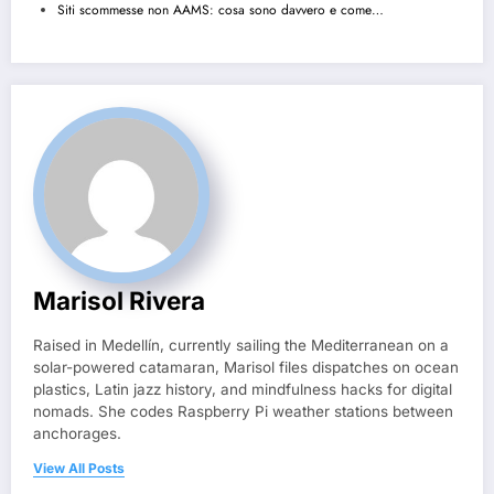
Siti scommesse non AAMS: cosa sono davvero e come…
Marisol Rivera
Raised in Medellín, currently sailing the Mediterranean on a
solar-powered catamaran, Marisol files dispatches on ocean
plastics, Latin jazz history, and mindfulness hacks for digital
nomads. She codes Raspberry Pi weather stations between
anchorages.
View All Posts