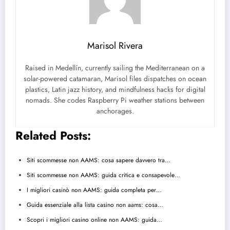
Marisol Rivera
Raised in Medellín, currently sailing the Mediterranean on a
solar-powered catamaran, Marisol files dispatches on ocean
plastics, Latin jazz history, and mindfulness hacks for digital
nomads. She codes Raspberry Pi weather stations between
anchorages.
Related Posts:
Siti scommesse non AAMS: cosa sapere davvero tra…
Siti scommesse non AAMS: guida critica e consapevole…
I migliori casinò non AAMS: guida completa per…
Guida essenziale alla lista casino non aams: cosa…
Scopri i migliori casino online non AAMS: guida…