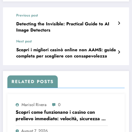
Previous post
Detecting the Invisible: Practical Guide to AI
Image Detectors
Next post
Scopri i migliori casinò online non AAMS: guida
completa per scegliere con consapevolezza
RELATED POSTS
Marisol Rivera
0
Scopri come funzionano i casino con
prelievo immediato: velocità, sicurezza e
consigli pratici
August 7, 2026