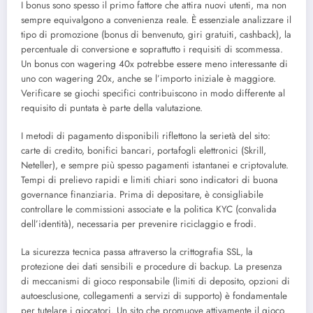
I bonus sono spesso il primo fattore che attira nuovi utenti, ma non
sempre equivalgono a convenienza reale. È essenziale analizzare il
tipo di promozione (bonus di benvenuto, giri gratuiti, cashback), la
percentuale di conversione e soprattutto i requisiti di scommessa.
Un bonus con wagering 40x potrebbe essere meno interessante di
uno con wagering 20x, anche se l’importo iniziale è maggiore.
Verificare se giochi specifici contribuiscono in modo differente al
requisito di puntata è parte della valutazione.
I metodi di pagamento disponibili riflettono la serietà del sito:
carte di credito, bonifici bancari, portafogli elettronici (Skrill,
Neteller), e sempre più spesso pagamenti istantanei e criptovalute.
Tempi di prelievo rapidi e limiti chiari sono indicatori di buona
governance finanziaria. Prima di depositare, è consigliabile
controllare le commissioni associate e la politica KYC (convalida
dell’identità), necessaria per prevenire riciclaggio e frodi.
La sicurezza tecnica passa attraverso la crittografia SSL, la
protezione dei dati sensibili e procedure di backup. La presenza
di meccanismi di gioco responsabile (limiti di deposito, opzioni di
autoesclusione, collegamenti a servizi di supporto) è fondamentale
per tutelare i giocatori. Un sito che promuove attivamente il gioco