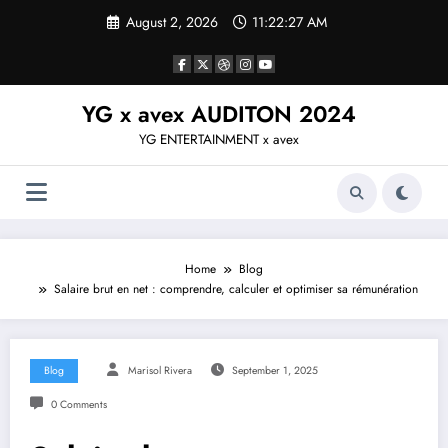
Skip
August 2, 2026
11:22:27 AM
to
content
YG x avex AUDITON 2024
YG ENTERTAINMENT x avex
Home
Blog
Salaire brut en net : comprendre, calculer et optimiser sa rémunération
Blog
Marisol Rivera
September 1, 2025
0 Comments