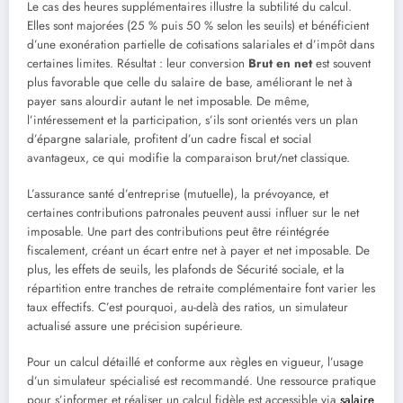
Le cas des heures supplémentaires illustre la subtilité du calcul.
Elles sont majorées (25 % puis 50 % selon les seuils) et bénéficient
d’une exonération partielle de cotisations salariales et d’impôt dans
certaines limites. Résultat : leur conversion
Brut en net
est souvent
plus favorable que celle du salaire de base, améliorant le net à
payer sans alourdir autant le net imposable. De même,
l’intéressement et la participation, s’ils sont orientés vers un plan
d’épargne salariale, profitent d’un cadre fiscal et social
avantageux, ce qui modifie la comparaison brut/net classique.
L’assurance santé d’entreprise (mutuelle), la prévoyance, et
certaines contributions patronales peuvent aussi influer sur le net
imposable. Une part des contributions peut être réintégrée
fiscalement, créant un écart entre net à payer et net imposable. De
plus, les effets de seuils, les plafonds de Sécurité sociale, et la
répartition entre tranches de retraite complémentaire font varier les
taux effectifs. C’est pourquoi, au-delà des ratios, un simulateur
actualisé assure une précision supérieure.
Pour un calcul détaillé et conforme aux règles en vigueur, l’usage
d’un simulateur spécialisé est recommandé. Une ressource pratique
pour s’informer et réaliser un calcul fidèle est accessible via
salaire