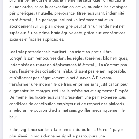
brut annuel ne donnera pas le même net selon que l’on est cadre
ou non-cadre, selon la convention collective, ou selon les avantages
périphériques (mutuelle, prévoyance, titres-restaurant, indemnité
de télétravail). Un package incluant un intéressement et un
abondement sur un plan d’épargne peut offrir un rendement net
supérieur à une prime brute équivalente, grâce aux exonérations
sociales et fiscales applicables.
Les frais professionnels méritent une attention particulière.
Lorsqu’ils sont remboursés dans les règles (barèmes kilométriques,
indemnités de repas en déplacement, télétravail), ils n’entrent pas
dans l’assiette des cotisations, n’alourdissent pas le net imposable,
et n’affectent pas négativement le net à payer. À l’inverse,
transformer une indemnité de frais en prime sans justification peut
augmenter les charges, réduire le
salaire net
et augmenter l’impôt.
De même, les tickets-restaurant présentent une part exonérée sous
conditions de contribution employeur et de respect des plafonds,
améliorant le pouvoir d’achat net sans gonfler mécaniquement le
brut.
Enfin, vigilance sur les « faux amis » du bulletin. Un net à payer
plus élevé un mois donné ne signifie pas toujours une