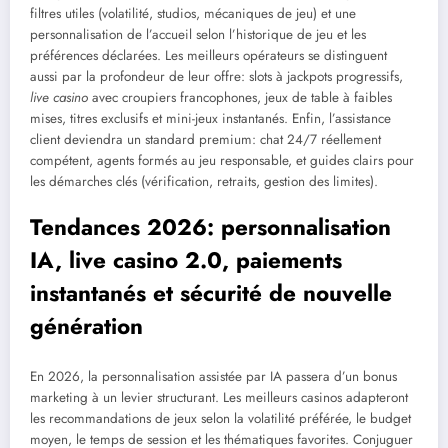
filtres utiles (volatilité, studios, mécaniques de jeu) et une
personnalisation de l’accueil selon l’historique de jeu et les
préférences déclarées. Les meilleurs opérateurs se distinguent
aussi par la profondeur de leur offre: slots à jackpots progressifs,
live casino
avec croupiers francophones, jeux de table à faibles
mises, titres exclusifs et mini-jeux instantanés. Enfin, l’assistance
client deviendra un standard premium: chat 24/7 réellement
compétent, agents formés au jeu responsable, et guides clairs pour
les démarches clés (vérification, retraits, gestion des limites).
Tendances 2026: personnalisation
IA, live casino 2.0, paiements
instantanés et sécurité de nouvelle
génération
En 2026, la personnalisation assistée par IA passera d’un bonus
marketing à un levier structurant. Les meilleurs casinos adapteront
les recommandations de jeux selon la volatilité préférée, le budget
moyen, le temps de session et les thématiques favorites. Conjuguer