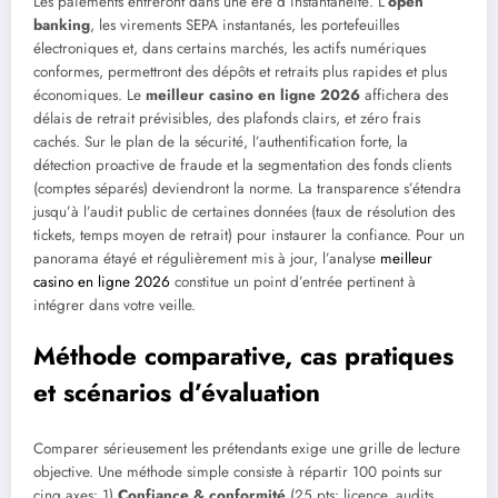
Les paiements entreront dans une ère d’instantanéité. L’
open
banking
, les virements SEPA instantanés, les portefeuilles
électroniques et, dans certains marchés, les actifs numériques
conformes, permettront des dépôts et retraits plus rapides et plus
économiques. Le
meilleur casino en ligne 2026
affichera des
délais de retrait prévisibles, des plafonds clairs, et zéro frais
cachés. Sur le plan de la sécurité, l’authentification forte, la
détection proactive de fraude et la segmentation des fonds clients
(comptes séparés) deviendront la norme. La transparence s’étendra
jusqu’à l’audit public de certaines données (taux de résolution des
tickets, temps moyen de retrait) pour instaurer la confiance. Pour un
panorama étayé et régulièrement mis à jour, l’analyse
meilleur
casino en ligne 2026
constitue un point d’entrée pertinent à
intégrer dans votre veille.
Méthode comparative, cas pratiques
et scénarios d’évaluation
Comparer sérieusement les prétendants exige une grille de lecture
objective. Une méthode simple consiste à répartir 100 points sur
cinq axes: 1)
Confiance & conformité
(25 pts: licence, audits,