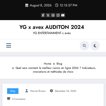
Skip
August 8, 2026
12:15:58 PM
to
content
YG x avex AUDITON 2024
YG ENTERTAINMENT x avex
Home
Blog
Quel sera vraiment le meilleur casino en ligne 2026 ? Indicateurs,
innovations et méthodes de choix
Blog
Marisol Rivera
December 25, 2025
0 Comments