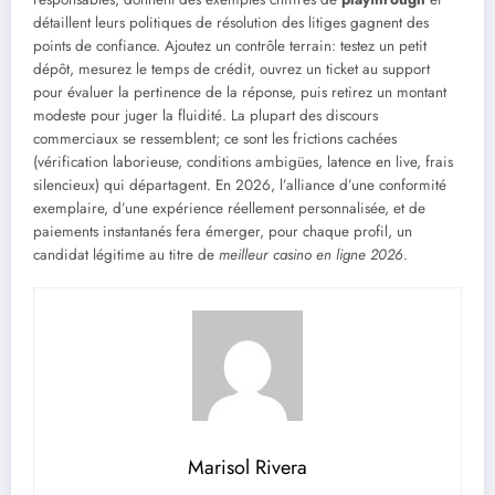
détaillent leurs politiques de résolution des litiges gagnent des
points de confiance. Ajoutez un contrôle terrain: testez un petit
dépôt, mesurez le temps de crédit, ouvrez un ticket au support
pour évaluer la pertinence de la réponse, puis retirez un montant
modeste pour juger la fluidité. La plupart des discours
commerciaux se ressemblent; ce sont les frictions cachées
(vérification laborieuse, conditions ambigües, latence en live, frais
silencieux) qui départagent. En 2026, l’alliance d’une conformité
exemplaire, d’une expérience réellement personnalisée, et de
paiements instantanés fera émerger, pour chaque profil, un
candidat légitime au titre de
meilleur casino en ligne 2026
.
Marisol Rivera