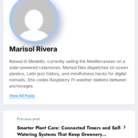
Marisol Rivera
Raised in Medellín, currently sailing the Mediterranean on a
solar-powered catamaran, Marisol files dispatches on ocean
plastics, Latin jazz history, and mindfulness hacks for digital
nomads. She codes Raspberry Pi weather stations between
anchorages.
View All Posts
Previous post
Smarter Plant Care: Connected Timers and Self-
Watering Systems That Keep Greenery