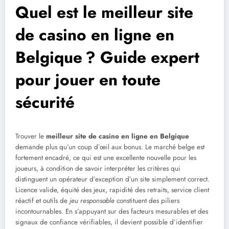
Quel est le meilleur site
de casino en ligne en
Belgique ? Guide expert
pour jouer en toute
sécurité
Trouver le
meilleur site de casino en ligne en Belgique
demande plus qu’un coup d’œil aux bonus. Le marché belge est
fortement encadré, ce qui est une excellente nouvelle pour les
joueurs, à condition de savoir interpréter les critères qui
distinguent un opérateur d’exception d’un site simplement correct.
Licence valide, équité des jeux, rapidité des retraits, service client
réactif et outils de
jeu responsable
constituent des piliers
incontournables. En s’appuyant sur des facteurs mesurables et des
signaux de confiance vérifiables, il devient possible d’identifier