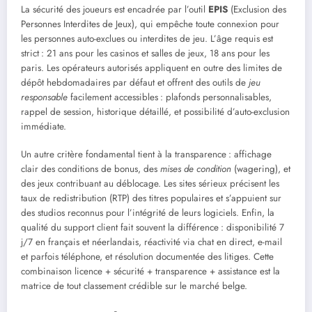
La sécurité des joueurs est encadrée par l’outil
EPIS
(Exclusion des
Personnes Interdites de Jeux), qui empêche toute connexion pour
les personnes auto-exclues ou interdites de jeu. L’âge requis est
strict : 21 ans pour les casinos et salles de jeux, 18 ans pour les
paris. Les opérateurs autorisés appliquent en outre des limites de
dépôt hebdomadaires par défaut et offrent des outils de
jeu
responsable
facilement accessibles : plafonds personnalisables,
rappel de session, historique détaillé, et possibilité d’auto-exclusion
immédiate.
Un autre critère fondamental tient à la transparence : affichage
clair des conditions de bonus, des
mises de condition
(wagering), et
des jeux contribuant au déblocage. Les sites sérieux précisent les
taux de redistribution (RTP) des titres populaires et s’appuient sur
des studios reconnus pour l’intégrité de leurs logiciels. Enfin, la
qualité du support client fait souvent la différence : disponibilité 7
j/7 en français et néerlandais, réactivité via chat en direct, e-mail
et parfois téléphone, et résolution documentée des litiges. Cette
combinaison licence + sécurité + transparence + assistance est la
matrice de tout classement crédible sur le marché belge.