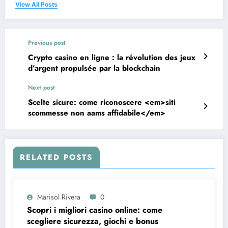
View All Posts
Previous post
Crypto casino en ligne : la révolution des jeux
d’argent propulsée par la blockchain
Next post
Scelte sicure: come riconoscere <em>siti
scommesse non aams affidabile</em>
RELATED POSTS
Marisol Rivera
0
Scopri i migliori casino online: come
scegliere sicurezza, giochi e bonus