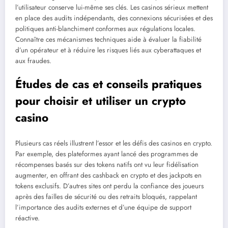
l’utilisateur conserve lui-même ses clés. Les casinos sérieux mettent
en place des audits indépendants, des connexions sécurisées et des
politiques anti-blanchiment conformes aux régulations locales.
Connaître ces mécanismes techniques aide à évaluer la fiabilité
d’un opérateur et à réduire les risques liés aux cyberattaques et
aux fraudes.
Études de cas et conseils pratiques
pour choisir et utiliser un crypto
casino
Plusieurs cas réels illustrent l’essor et les défis des casinos en crypto.
Par exemple, des plateformes ayant lancé des programmes de
récompenses basés sur des tokens natifs ont vu leur fidélisation
augmenter, en offrant des cashback en crypto et des jackpots en
tokens exclusifs. D’autres sites ont perdu la confiance des joueurs
après des failles de sécurité ou des retraits bloqués, rappelant
l’importance des audits externes et d’une équipe de support
réactive.