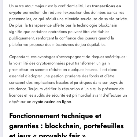
Un autre atout majeur est la confidentialité. Les
transactions en
crypto
permettent de réduire l’exposition des données bancaires
personnelles, ce qui séduit une clientèle soucieuse de sa vie privée.
De plus, la transparence offerte par la technologie blockchain
signifie que certaines opérations peuvent être vérifiables
publiquement, renforçant la confiance des joueurs quand la
plateforme propose des mécanismes de jeu équitables.
Cependant, ces avantages s’accompagnent de risques spécifiques :
la volatilité des crypto-monnaies peut transformer un gain
prometteur en somme réduite en quelques heures. Il est donc
essentiel d’adopter une gestion prudente des fonds et d’être
conscient des implications fiscales et juridiques dans son pays de
résidence. Toujours vérifier la réputation d’un site, la présence de
licences et les audits de sécurité est primordial avant d’effectuer un
dépôt sur un
crypto casino en ligne
.
Fonctionnement technique et
garanties : blockchain, portefeuilles
et jeux « provably fair »