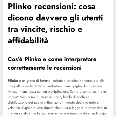
Plinko recensioni: cosa
dicono davvero gli utenti
tra vincite, rischio e
affidabilità
Cos’è Plinko e come interpretare
correttamente le recensioni
Plinko
è un gioco di fortuna ispirato al classico percorso a pioli:
una pallina cade dall’alto, rimbalza su una griglia di chiodini e
finisce in una tasca con un moltiplicatore. Sembra semplice, ma le
impostazioni come numero di righe, livello di rischio e
distribuzione dei premi influenzano in modo decisivo esito e
volatilità. Capire queste dinamiche aiuta a leggere le
recensioni
in
maniera critica: molte opinioni entusiaste nascono da singoli colpi