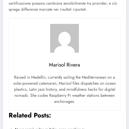
certificazione possono cambiare sensibilmente tra provider, e ciò
spiega differenze marcate nei risultati riportati.
Marisol Rivera
Raised in Medellín, currently sailing the Mediterranean on a
solar-powered catamaran, Marisol files dispatches on ocean
plastics, Latin jazz history, and mindfulness hacks for digital
nomads. She codes Raspberry Pi weather stations between
anchorages.
Related Posts: