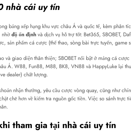
0 nhà cái uy tín
trong bảng xếp hạng khu vực châu Á và quốc tế, kèm phân t
g nhờ
độ ổn định
và dịch vụ hỗ trợ tốt: Bet365, SBOBET, 
c, sản phẩm cá cược (thể thao, sòng bài trực tuyến, game s
hao và giao diện thân thiện; SBOBET nổi bật ở mảng cá cượ
g châu Á. W88, Fun88, M88, BK8, VN88 và HappyLuke lại thu
ive dealer) chất lượng.
 khoản nhận thưởng, yêu cầu cược vòng quay, cũng như chính
hặt chẽ hơn về kiểm tra nguồn gốc tiền. Việc so sánh trực tiế
hân.
khi tham gia tại
nhà cái uy tín