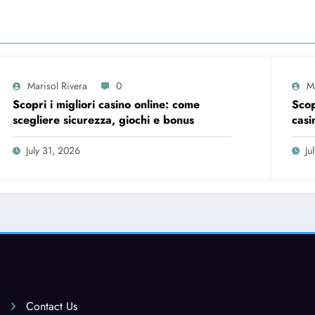
Marisol Rivera
0
M
Scopri i migliori casino online: come
Scop
scegliere sicurezza, giochi e bonus
casi
July 31, 2026
Ju
Contact Us