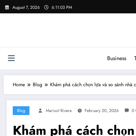
Skip
August 7, 2026
6:11:04 PM
to
content
Business
Home
Blog
Khám phá cách chọn lựa và so sánh nhà c
Blog
Marisol Rivera
February 20, 2026
0
Khám phá cách chọn 