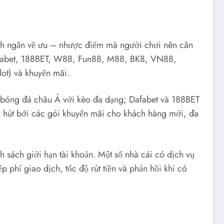
ích ngắn về ưu – nhược điểm mà người chơi nên cân
Dafabet, 188BET, W88, Fun88, M88, BK8, VN88,
lot) và khuyến mãi.
c bóng đá châu Á với kèo đa dạng; Dafabet và 188BET
 hút bởi các gói khuyến mãi cho khách hàng mới, đa
 sách giới hạn tài khoản. Một số nhà cái có dịch vụ
p phí giao dịch, tốc độ rút tiền và phản hồi khi có