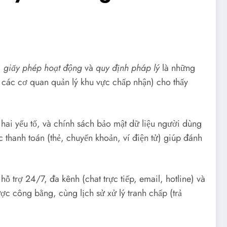
,
giấy phép hoạt động
và
quy định pháp lý
là những
các cơ quan quản lý khu vực chấp nhận) cho thấy
 hai yếu tố, và chính sách bảo mật dữ liệu người dùng
c thanh toán (thẻ, chuyển khoản, ví điện tử) giúp đánh
ỗ trợ 24/7, đa kênh (chat trực tiếp, email, hotline) và
ợc công bằng, cùng lịch sử xử lý tranh chấp (trả