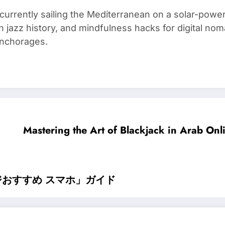
 currently sailing the Mediterranean on a solar-powe
in jazz history, and mindfulness hacks for digital 
anchorages.
Mastering the Art of Blackjack in Arab Onli
おすすめ スマホ」ガイド