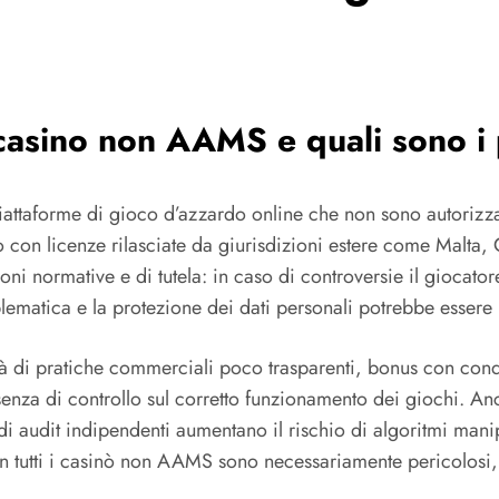
casino non AAMS
e quali sono i 
piattaforme di gioco d’azzardo online che non sono autorizza
on licenze rilasciate da giurisdizioni estere come Malta, C
ioni normative e di tutela: in caso di controversie il gioca
lematica e la protezione dei dati personali potrebbe essere i
ità di pratiche commerciali poco trasparenti, bonus con cond
assenza di controllo sul corretto funzionamento dei giochi. An
i audit indipendenti aumentano il rischio di algoritmi mani
: non tutti i casinò non AAMS sono necessariamente pericolosi