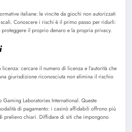
ormative italiane: le vincite da giochi non autorizzati
cali. Conoscere i rischi è il primo passo per ridurli:
 proteggere il proprio denaro e la propria privacy.
i
a licenza: cercare il numero di licenza e l’autorità che
a giurisdizione riconosciuta non elimina il rischio
o Gaming Laboratories International. Queste
modalità di pagamento: i casinò affidabili offrono più
di prelievo chiari. Diffidare di siti che impongono