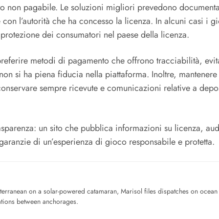
uto non pagabile. Le soluzioni migliori prevedono documenta
 con l’autorità che ha concesso la licenza. In alcuni casi i 
i protezione dei consumatori nel paese della licenza.
preferire metodi di pagamento che offrono tracciabilità, evi
é non si ha piena fiducia nella piattaforma. Inoltre, mantenere 
a, conservare sempre ricevute e comunicazioni relative a depos
rasparenza: un sito che pubblica informazioni su licenza, aud
garanzie di un’esperienza di gioco responsabile e protetta.
iterranean on a solar-powered catamaran, Marisol files dispatches on ocean pl
ations between anchorages.