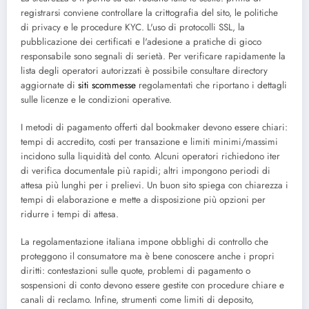
registrarsi conviene controllare la crittografia del sito, le politiche
di privacy e le procedure KYC. L'uso di protocolli SSL, la
pubblicazione dei certificati e l'adesione a pratiche di gioco
responsabile sono segnali di serietà. Per verificare rapidamente la
lista degli operatori autorizzati è possibile consultare directory
aggiornate di
siti scommesse
regolamentati che riportano i dettagli
sulle licenze e le condizioni operative.
I metodi di pagamento offerti dal bookmaker devono essere chiari:
tempi di accredito, costi per transazione e limiti minimi/massimi
incidono sulla liquidità del conto. Alcuni operatori richiedono iter
di verifica documentale più rapidi; altri impongono periodi di
attesa più lunghi per i prelievi. Un buon sito spiega con chiarezza i
tempi di elaborazione e mette a disposizione più opzioni per
ridurre i tempi di attesa.
La regolamentazione italiana impone obblighi di controllo che
proteggono il consumatore ma è bene conoscere anche i propri
diritti: contestazioni sulle quote, problemi di pagamento o
sospensioni di conto devono essere gestite con procedure chiare e
canali di reclamo. Infine, strumenti come limiti di deposito,