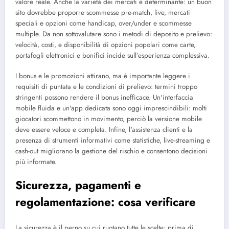
valore reale. Anche la varietà dei mercati è determinante: un buon
sito dovrebbe proporre scommesse pre-match, live, mercati
speciali e opzioni come handicap, over/under e scommesse
multiple. Da non sottovalutare sono i metodi di deposito e prelievo:
velocità, costi, e disponibilità di opzioni popolari come carte,
portafogli elettronici e bonifici incide sull’esperienza complessiva.
I bonus e le promozioni attirano, ma è importante leggere i
requisiti di puntata e le condizioni di prelievo: termini troppo
stringenti possono rendere il bonus inefficace. Un'interfaccia
mobile fluida e un'app dedicata sono oggi imprescindibili: molti
giocatori scommettono in movimento, perciò la versione mobile
deve essere veloce e completa. Infine, l'assistenza clienti e la
presenza di strumenti informativi come statistiche, live-streaming e
cash-out migliorano la gestione del rischio e consentono decisioni
più informate.
Sicurezza, pagamenti e
regolamentazione: cosa verificare
La sicurezza è il perno su cui ruotano tutte le scelte: prima di