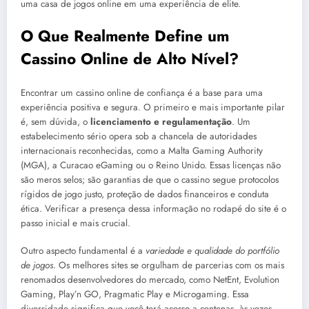
uma casa de jogos online em uma experiência de elite.
O Que Realmente Define um
Cassino Online de Alto Nível?
Encontrar um cassino online de confiança é a base para uma
experiência positiva e segura. O primeiro e mais importante pilar
é, sem dúvida, o
licenciamento e regulamentação
. Um
estabelecimento sério opera sob a chancela de autoridades
internacionais reconhecidas, como a Malta Gaming Authority
(MGA), a Curacao eGaming ou o Reino Unido. Essas licenças não
são meros selos; são garantias de que o cassino segue protocolos
rígidos de jogo justo, proteção de dados financeiros e conduta
ética. Verificar a presença dessa informação no rodapé do site é o
passo inicial e mais crucial.
Outro aspecto fundamental é a
variedade e qualidade do portfólio
de jogos
. Os melhores sites se orgulham de parcerias com os mais
renomados desenvolvedores do mercado, como NetEnt, Evolution
Gaming, Play’n GO, Pragmatic Play e Microgaming. Essa
diversidade significa que você terá acesso a centenas, às vezes