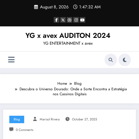
Skip
August 8, 2026
1:47:33 AM
to
content
YG x avex AUDITON 2024
YG ENTERTAINMENT x avex
Home
Blog
Descubra o Universo Dourado: Onde a Sorte Encontra a Estratégia
nos Cassinos Digitais
Blog
Marisol Rivera
October 27, 2025
0 Comments