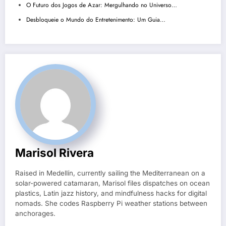
O Futuro dos Jogos de Azar: Mergulhando no Universo…
Desbloqueie o Mundo do Entretenimento: Um Guia…
Marisol Rivera
Raised in Medellín, currently sailing the Mediterranean on a
solar-powered catamaran, Marisol files dispatches on ocean
plastics, Latin jazz history, and mindfulness hacks for digital
nomads. She codes Raspberry Pi weather stations between
anchorages.