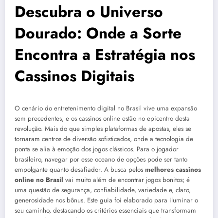
Descubra o Universo
Dourado: Onde a Sorte
Encontra a Estratégia nos
Cassinos Digitais
O cenário do entretenimento digital no Brasil vive uma expansão
sem precedentes, e os cassinos online estão no epicentro desta
revolução. Mais do que simples plataformas de apostas, eles se
tornaram centros de diversão sofisticados, onde a tecnologia de
ponta se alia à emoção dos jogos clássicos. Para o jogador
brasileiro, navegar por esse oceano de opções pode ser tanto
empolgante quanto desafiador. A busca pelos
melhores cassinos
online no Brasil
vai muito além de encontrar jogos bonitos; é
uma questão de segurança, confiabilidade, variedade e, claro,
generosidade nos bônus. Este guia foi elaborado para iluminar o
seu caminho, destacando os critérios essenciais que transformam