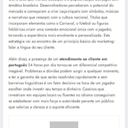
temática brasileira
. Desenvolvedores perceberam o potencial do
mercado e começaram a criar caça-níqueis com símbolos, músicas
e narrativas que ressoam com a cultura nacional. Títulos que
incorporam elementos como o Carnaval, o futebol ou figuras
folclóricas criam uma conexão emocional única com o jogador,
tornando a experiência mais envolvente e personalizada. Esta
estratégia vai ao encontro de um princípio básico do marketing:
falar a língua do seu cliente.
Além disso, a presença de um
atendimento ao cliente em
português
24 horas por dia tornou-se um diferencial competitivo
inegável. Problemas e dúvidas podem surgir a qualquer momento,
e ter a garantia de que serão resolvidos rapidamente e sem
barreiras linguísticas é um fator decisivo na hora de um jogador
escolher onde investir seu tempo e dinheiro. Cassinos que
investiram em equipes locais ou fluentes no idioma conseguiram
se estabelecer com mais força e autoridade perante um público
que valoriza a clareza e o suporte eficiente.