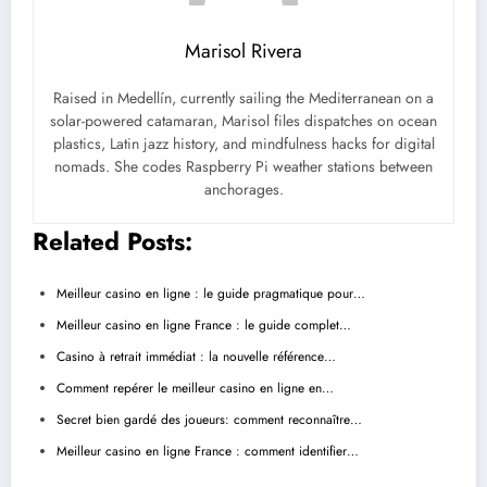
Marisol Rivera
Raised in Medellín, currently sailing the Mediterranean on a
solar-powered catamaran, Marisol files dispatches on ocean
plastics, Latin jazz history, and mindfulness hacks for digital
nomads. She codes Raspberry Pi weather stations between
anchorages.
Related Posts:
Meilleur casino en ligne : le guide pragmatique pour…
Meilleur casino en ligne France : le guide complet…
Casino à retrait immédiat : la nouvelle référence…
Comment repérer le meilleur casino en ligne en…
Secret bien gardé des joueurs: comment reconnaître…
Meilleur casino en ligne France : comment identifier…