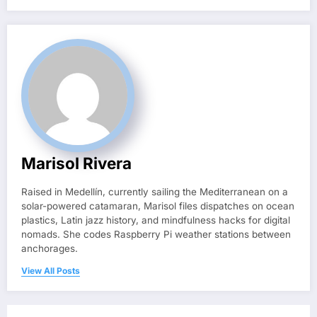
Marisol Rivera
Raised in Medellín, currently sailing the Mediterranean on a
solar-powered catamaran, Marisol files dispatches on ocean
plastics, Latin jazz history, and mindfulness hacks for digital
nomads. She codes Raspberry Pi weather stations between
anchorages.
View All Posts