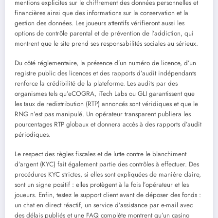
mentions explicites sur le chiffrement des données personnelles et
financières ainsi que des informations sur la conservation et la
gestion des données. Les joueurs attentifs vérifieront aussi les
options de contrôle parental et de prévention de l’addiction, qui
montrent que le site prend ses responsabilités sociales au sérieux.
Du côté réglementaire, la présence d’un numéro de licence, d’un
registre public des licences et des rapports d’audit indépendants
renforce la crédibilité de la plateforme. Les audits par des
organismes tels qu’eCOGRA, iTech Labs ou GLI garantissent que
les taux de redistribution (RTP) annoncés sont véridiques et que le
RNG n’est pas manipulé. Un opérateur transparent publiera les
pourcentages RTP globaux et donnera accès à des rapports d’audit
périodiques.
Le respect des règles fiscales et de lutte contre le blanchiment
d’argent (KYC) fait également partie des contrôles à effectuer. Des
procédures KYC strictes, si elles sont expliquées de manière claire,
sont un signe positif : elles protègent à la fois l’opérateur et les
joueurs. Enfin, testez le support client avant de déposer des fonds :
un chat en direct réactif, un service d’assistance par e-mail avec
des délais publiés et une FAQ complète montrent qu’un casino