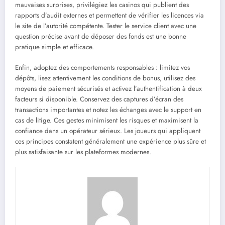
mauvaises surprises, privilégiez les casinos qui publient des
rapports d’audit externes et permettent de vérifier les licences via
le site de l’autorité compétente. Tester le service client avec une
question précise avant de déposer des fonds est une bonne
pratique simple et efficace.
Enfin, adoptez des comportements responsables : limitez vos
dépôts, lisez attentivement les conditions de bonus, utilisez des
moyens de paiement sécurisés et activez l’authentification à deux
facteurs si disponible. Conservez des captures d’écran des
transactions importantes et notez les échanges avec le support en
cas de litige. Ces gestes minimisent les risques et maximisent la
confiance dans un opérateur sérieux. Les joueurs qui appliquent
ces principes constatent généralement une expérience plus sûre et
plus satisfaisante sur les plateformes modernes.