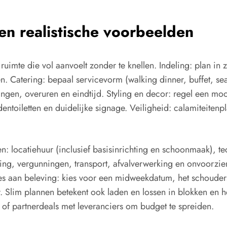
 en realistische voorbeelden
 ruimte die vol aanvoelt zonder te knellen. Indeling: plan i
ten. Catering: bepaal servicevorm (walking dinner, buffet, s
ingen, overuren en eindtijd. Styling en decor: regel een 
identoiletten en duidelijke signage. Veiligheid: calamiteit
en: locatiehuur (inclusief basisinrichting en schoonmaak), te
liging, vergunningen, transport, afvalverwerking en onvoor
sies aan beleving: kies voor een midweekdatum, het schoude
r. Slim plannen betekent ook laden en lossen in blokken en h
of partnerdeals met leveranciers om budget te spreiden.