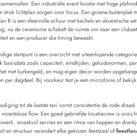
 samenvallen. Een industriële
event locatie
met hoge plafonds
n strak lichtplan zorgen voor focus. Een groene buitenplek 
an B is een sfeervolle schuur met kachels en akoestische se
ting; na de ceremonie schakelt de ruimte om naar een clubset
iliteit en een producer die timing bewaakt.
andige startpunt is een overzicht met uiteenlopende categori
jk basisdata zoals capaciteit, eindtijden, geluidsnormen, p
zit het met kurkengeld, en mag eigen decor worden opgehangen
len per dagdeel. Bij voorkeur test je een microfonie of bek
tnodiging tot de laatste taxi vormt consistentie de rode draa
moeiteloze flow. Een goed gebriefde locatiecrew is onzich
laswerk, smaakvol servies en een ritme van happen en drankje
teit en structuur verandert elke gekozen
feestzaal
of
feestloc