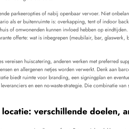
ende parkeeropties of nabij openbaar vervoer. Niet onbelan
enario als er buitenruimte is: overkapping, tent of indoor b
kenhuis of omwonenden kunnen invloed hebben op eindtijden.
rante offerte: wat is inbegrepen (meubilair, bar, glaswerk,
ies vereisen huiscatering, anderen werken met preferred suppl
wensen en allergenen netjes worden verwerkt. Denk aan barco
catie
biedt ruimte voor branding, een signingplan en eventu
le leveranciers en een no-waste-strategie. Die combinatie van
 locatie: verschillende doelen, 