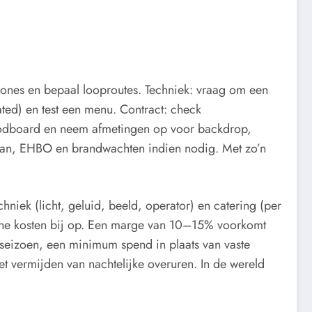
n zones en bepaal looproutes. Techniek: vraag om een
eated) en test een menu. Contract: check
moodboard en neem afmetingen op voor backdrop,
enplan, EHBO en brandwachten indien nodig. Met zo’n
chniek (licht, geluid, beeld, operator) en catering (per
ziene kosten bij op. Een marge van 10–15% voorkomt
rseizoen, een minimum spend in plaats van vaste
et vermijden van nachtelijke overuren. In de wereld