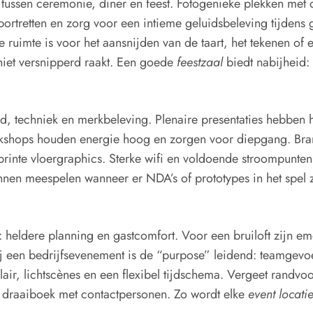
tussen ceremonie, diner en feest. Fotogenieke plekken met da
portretten en zorg voor een intieme geluidsbeleving tijdens g
e ruimte is voor het aansnijden van de taart, het tekenen of e
 niet versnipperd raakt. Een goede
feestzaal
biedt nabijheid: 
, techniek en merkbeleving. Plenaire presentaties hebben h
rkshops houden energie hoog en zorgen voor diepgang. Bran
printe vloergraphics. Sterke wifi en voldoende stroompunten
nnen meespelen wanneer er NDA’s of prototypes in het spel z
: heldere planning en gastcomfort. Voor een bruiloft zijn em
j een bedrijfsevenement is de “purpose” leidend: teamgevoe
ir, lichtscènes en een flexibel tijdschema. Vergeet randvo
en draaiboek met contactpersonen. Zo wordt elke
event locati