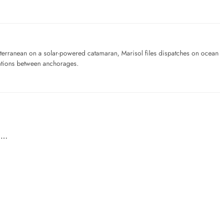
iterranean on a solar-powered catamaran, Marisol files dispatches on ocean pl
ations between anchorages.
:…