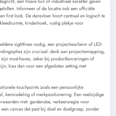
glicht, een fraaie tuin of industrieel karakter geven
eloften. Informeer of de locatie ook een officiële
en first look. De dansvloer hoort centraal en logisch te
kleedruimte, kinderhoek, rustig plekje voor
eldere sightlines nodig, een projectiescherm of LED-
dingopties zijn cruciaal: denk aan projectiemapping,
 zijn must-haves, zeker bij productlanceringen of
ijn; kies dan voor een afgesloten setting met
otionele touchpoints zoals een persoonlijke
l, kennisdeling of merkpositionering. Een veelzijdige
orwaarden niet: garderobe, verkeersregie voor
e
een canvas dat past bij doel en doelgroep, zonder