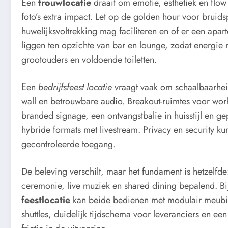
Een
trouwlocatie
draait om emotie, esthetiek en flow 
foto’s extra impact. Let op de golden hour voor bruids
huwelijksvoltrekking mag faciliteren en of er een apart
liggen ten opzichte van bar en lounge, zodat energie
grootouders en voldoende toiletten.
Een
bedrijfsfeest locatie
vraagt vaak om schaalbaarheid
wall en betrouwbare audio. Breakout-ruimtes voor wo
branded signage, een ontvangstbalie in huisstijl en ge
hybride formats met livestream. Privacy en security ku
gecontroleerde toegang.
De beleving verschilt, maar het fundament is hetzelfde
ceremonie, live muziek en shared dining bepalend. Bi
feestlocatie
kan beide bedienen met modulair meubila
shuttles, duidelijk tijdschema voor leveranciers en e