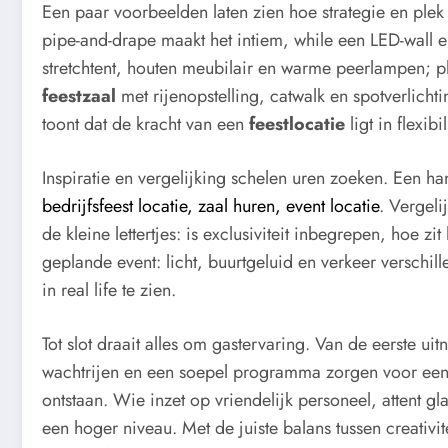
Een paar voorbeelden laten zien hoe strategie en plek
pipe-and-drape maakt het intiem, while een LED-wall e
stretchtent, houten meubilair en warme peerlampen; pl
feestzaal
met rijenopstelling, catwalk en spotverlich
toont dat de kracht van een
feestlocatie
ligt in flexib
Inspiratie en vergelijking schelen uren zoeken. Een h
bedrijfsfeest locatie, zaal huren, event locatie
. Vergeli
de kleine lettertjes: is exclusiviteit inbegrepen, hoe 
geplande event: licht, buurtgeluid en verkeer verschil
in real life te zien.
Tot slot draait alles om gastervaring. Van de eerste ui
wachtrijen en een soepel programma zorgen voor een 
ontstaan. Wie inzet op vriendelijk personeel, attent g
een hoger niveau. Met de juiste balans tussen creativi