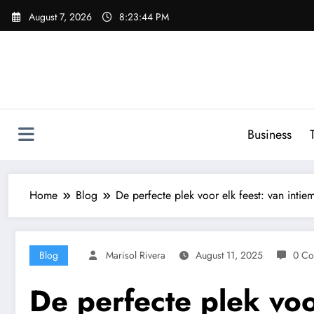
Skip
August 7, 2026
8:23:45 PM
to
content
Business
Home
Blog
De perfecte plek voor elk feest: van intiem
Blog
Marisol Rivera
August 11, 2025
0 Co
De perfecte plek voor