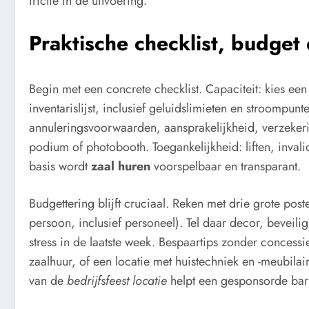
frictie in de uitvoering.
Praktische checklist, budget
Begin met een concrete checklist. Capaciteit: kies een
inventarislijst, inclusief geluidslimieten en stroompun
annuleringsvoorwaarden, aansprakelijkheid, verzeker
podium of photobooth. Toegankelijkheid: liften, inval
basis wordt
zaal huren
voorspelbaar en transparant.
Budgettering blijft cruciaal. Reken met drie grote post
persoon, inclusief personeel). Tel daar decor, bevei
stress in de laatste week. Bespaartips zonder conces
zaalhuur, of een locatie met huistechniek en -meubilai
van de
bedrijfsfeest locatie
helpt een gesponsorde bar 