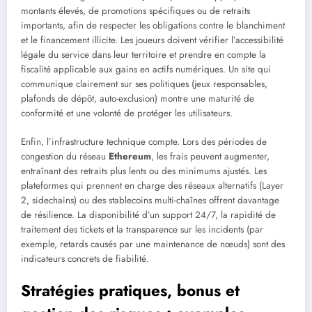
montants élevés, de promotions spécifiques ou de retraits
importants, afin de respecter les obligations contre le blanchiment
et le financement illicite. Les joueurs doivent vérifier l’accessibilité
légale du service dans leur territoire et prendre en compte la
fiscalité applicable aux gains en actifs numériques. Un site qui
communique clairement sur ses politiques (jeux responsables,
plafonds de dépôt, auto-exclusion) montre une maturité de
conformité et une volonté de protéger les utilisateurs.
Enfin, l’infrastructure technique compte. Lors des périodes de
congestion du réseau
Ethereum
, les frais peuvent augmenter,
entraînant des retraits plus lents ou des minimums ajustés. Les
plateformes qui prennent en charge des réseaux alternatifs (Layer
2, sidechains) ou des stablecoins multi-chaînes offrent davantage
de résilience. La disponibilité d’un support 24/7, la rapidité de
traitement des tickets et la transparence sur les incidents (par
exemple, retards causés par une maintenance de nœuds) sont des
indicateurs concrets de fiabilité.
Stratégies pratiques, bonus et