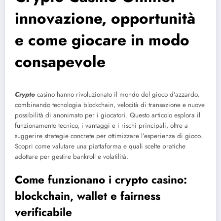
innovazione, opportunità
e come giocare in modo
consapevole
Crypto
casino hanno rivoluzionato il mondo del gioco d'azzardo,
combinando tecnologia blockchain, velocità di transazione e nuove
possibilità di anonimato per i giocatori. Questo articolo esplora il
funzionamento tecnico, i vantaggi e i rischi principali, oltre a
suggerire strategie concrete per ottimizzare l’esperienza di gioco.
Scopri come valutare una piattaforma e quali scelte pratiche
adottare per gestire bankroll e volatilità.
Come funzionano i crypto casino:
blockchain, wallet e fairness
verificabile