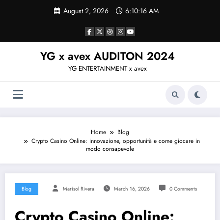
Skip
August 2, 2026
6:10:17 AM
to
content
YG x avex AUDITON 2024
YG ENTERTAINMENT x avex
Home
Blog
Crypto Casino Online: innovazione, opportunità e come giocare in
modo consapevole
Blog
Marisol Rivera
March 16, 2026
0 Comments
Crypto Casino Online: