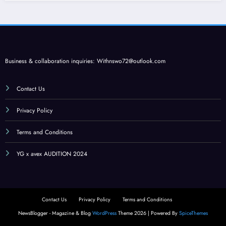
Business & collaboration inquiries:
Withnswo72@outlook.com
Contact Us
Privacy Policy
Terms and Conditions
YG x avex AUDITION 2024
Contact Us
Privacy Policy
Terms and Conditions
NewsBlogger - Magazine & Blog
WordPress
Theme 2026 | Powered By
SpiceThemes