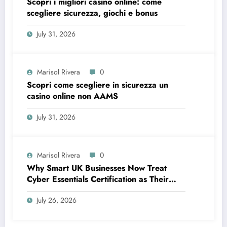
Scopri i migliori casino online: come
scegliere sicurezza, giochi e bonus
July 31, 2026
Marisol Rivera
0
Scopri come scegliere in sicurezza un
casino online non AAMS
July 31, 2026
Marisol Rivera
0
Why Smart UK Businesses Now Treat
Cyber Essentials Certification as Their
First Line of Defence
July 26, 2026