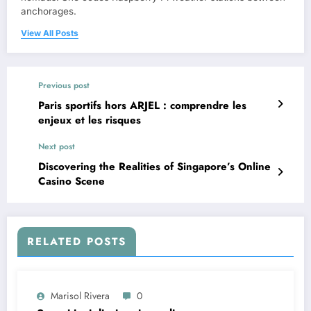
anchorages.
View All Posts
Previous post
Paris sportifs hors ARJEL : comprendre les
enjeux et les risques
Next post
Discovering the Realities of Singapore’s Online
Casino Scene
RELATED POSTS
Marisol Rivera
0