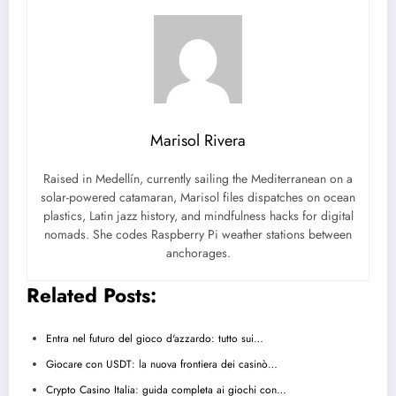
Marisol Rivera
Raised in Medellín, currently sailing the Mediterranean on a
solar-powered catamaran, Marisol files dispatches on ocean
plastics, Latin jazz history, and mindfulness hacks for digital
nomads. She codes Raspberry Pi weather stations between
anchorages.
Related Posts:
Entra nel futuro del gioco d'azzardo: tutto sui…
Giocare con USDT: la nuova frontiera dei casinò…
Crypto Casino Italia: guida completa ai giochi con…