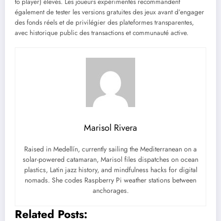
to player) élevés. Les joueurs expérimentés recommandent
également de tester les versions gratuites des jeux avant d’engager
des fonds réels et de privilégier des plateformes transparentes,
avec historique public des transactions et communauté active.
Marisol Rivera
Raised in Medellín, currently sailing the Mediterranean on a
solar-powered catamaran, Marisol files dispatches on ocean
plastics, Latin jazz history, and mindfulness hacks for digital
nomads. She codes Raspberry Pi weather stations between
anchorages.
Related Posts: