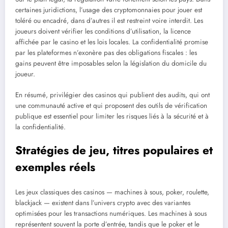
certaines juridictions, l’usage des cryptomonnaies pour jouer est
toléré ou encadré, dans d’autres il est restreint voire interdit. Les
joueurs doivent vérifier les conditions d’utilisation, la licence
affichée par le casino et les lois locales. La confidentialité promise
par les plateformes n’exonère pas des obligations fiscales : les
gains peuvent être imposables selon la législation du domicile du
joueur.
En résumé, privilégier des casinos qui publient des audits, qui ont
une communauté active et qui proposent des outils de vérification
publique est essentiel pour limiter les risques liés à la sécurité et à
la confidentialité.
Stratégies de jeu, titres populaires et
exemples réels
Les jeux classiques des casinos — machines à sous, poker, roulette,
blackjack — existent dans l’univers crypto avec des variantes
optimisées pour les transactions numériques. Les machines à sous
représentent souvent la porte d’entrée, tandis que le poker et le