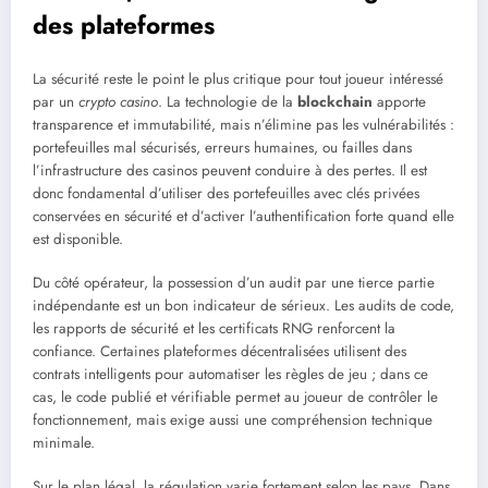
des plateformes
La sécurité reste le point le plus critique pour tout joueur intéressé
par un
crypto casino
. La technologie de la
blockchain
apporte
transparence et immutabilité, mais n’élimine pas les vulnérabilités :
portefeuilles mal sécurisés, erreurs humaines, ou failles dans
l’infrastructure des casinos peuvent conduire à des pertes. Il est
donc fondamental d’utiliser des portefeuilles avec clés privées
conservées en sécurité et d’activer l’authentification forte quand elle
est disponible.
Du côté opérateur, la possession d’un audit par une tierce partie
indépendante est un bon indicateur de sérieux. Les audits de code,
les rapports de sécurité et les certificats RNG renforcent la
confiance. Certaines plateformes décentralisées utilisent des
contrats intelligents pour automatiser les règles de jeu ; dans ce
cas, le code publié et vérifiable permet au joueur de contrôler le
fonctionnement, mais exige aussi une compréhension technique
minimale.
Sur le plan légal, la régulation varie fortement selon les pays. Dans