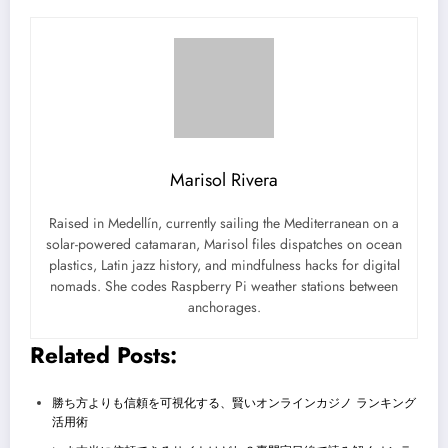
Marisol Rivera
Raised in Medellín, currently sailing the Mediterranean on a
solar-powered catamaran, Marisol files dispatches on ocean
plastics, Latin jazz history, and mindfulness hacks for digital
nomads. She codes Raspberry Pi weather stations between
anchorages.
Related Posts:
勝ち方よりも信頼を可視化する、賢いオンラインカジノ ランキング
活用術