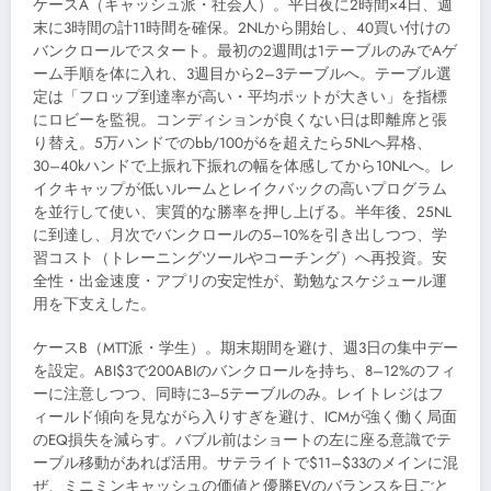
ケースA（キャッシュ派・社会人）。平日夜に2時間×4日、週
末に3時間の計11時間を確保。2NLから開始し、40買い付けの
バンクロールでスタート。最初の2週間は1テーブルのみでAゲ
ーム手順を体に入れ、3週目から2–3テーブルへ。テーブル選
定は「フロップ到達率が高い・平均ポットが大きい」を指標
にロビーを監視。コンディションが良くない日は即離席と張
り替え。5万ハンドでのbb/100が6を超えたら5NLへ昇格、
30–40kハンドで上振れ下振れの幅を体感してから10NLへ。レ
イクキャップが低いルームとレイクバックの高いプログラム
を並行して使い、実質的な勝率を押し上げる。半年後、25NL
に到達し、月次でバンクロールの5–10%を引き出しつつ、学
習コスト（トレーニングツールやコーチング）へ再投資。安
全性・出金速度・アプリの安定性が、勤勉なスケジュール運
用を下支えした。
ケースB（MTT派・学生）。期末期間を避け、週3日の集中デー
を設定。ABI$3で200ABIのバンクロールを持ち、8–12%のフィ
ーに注意しつつ、同時に3–5テーブルのみ。レイトレジはフ
ィールド傾向を見ながら入りすぎを避け、ICMが強く働く局面
のEQ損失を減らす。バブル前はショートの左に座る意識でテ
ーブル移動があれば活用。サテライトで$11–$33のメインに混
ぜ、ミニミンキャッシュの価値と優勝EVのバランスを日ごと