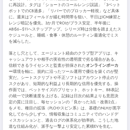
に再設計。タグは「ショートのコールレンジ誤認」「3ベット
ポットでのCB過多」「リバーでのブロッカー軽視」など具体
に。週末はフィールドが緩む時間帯を狙い、平日はICM練習と
レンジ暗記を優先。3か月でROIがプラス安定、半年後に
ABI$6–$11へステップアップ。シリーズ時は分散を踏まえたス
ケジュールと、睡眠・食事・休憩のルーティン最適化でミス
を減らした。
落とし穴として、エージェント経由のクラブ型アプリは、キ
ャッシュアウトや相手の実在性の透明度で劣る場合がある。
信頼できるライセンスと監査が担保された
オンラインポーカ
ー
環境を軸に、規約に沿ったツール運用で優位を築くのが堅
実だ。シートスクリプトや不正ソフトはアカウント停止のリ
スクがあり、短期的な利益より長期的な信用を優先する。操
作面では、ベットサイズのプリセット、ホットキー、BB表記
の統一で決断速度を上げる。記録は日次の結果よりも意思決
定の質に注目し、毎セッションの「良かった3点・改善2点」
をメモ。種目の拡張（PLOやスピン系）は、基礎のNLHが黒字
化してから少しずつ。情報収集はコミュニティでのハンドデ
ィスカッションと、過去ログの体系化が効率的。こうした地
道な仕組み化が、派手な一撃より安定した累積EVを生む。