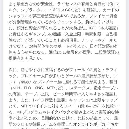
まず最重要なのが安全性。ライセンスの有無と発行元（例: マ
ルタ、ジブラルタル、イギリスGCなど）を確認し、カードの
シャッフルが第三者監査済みRNGであるか、プレイヤー資金
が分別管理されているかをチェックする。
負けにくい
以前
に、預けた資金が守られることが大前提だ。KYC（本人確認）
と責任あるギャンブルの機能（入金上限・時間制限・自己排
除など）が整っていることも必須項目。チャットやメールだ
けでなく、24時間体制のサポートがあるか、日本語対応の有
無も安心材料になる。通信はTLS暗号化が標準、二段階認証の
提供有無も見たい。
次に、勝ちやすさに直結するのがフィールドの質とトラフィ
ック。プレイヤー人口が多いとゲームの選択肢が広がり、
ソ
フト（弱め）なプレイヤー層
に座れる可能性が高まる。種目
（NLH、PLO、SNG、MTTなど）、ステークス、匿名テーブル
の有無、テーブル上限、ピーク時間帯の入りやすさを確認し
よう。また、レイク構造も重要。キャッシュは上限キャップ
と％、MTTはバイインに対するフィー（例: 8–12%）を比較す
る。VIPプログラムや
レイクバック
が積み上がると実質的な勝
率が上がるため、長期的なEVに効く。比較の起点として、最
新のプロモや注目ルームを整理した
オンラインポーカー おす