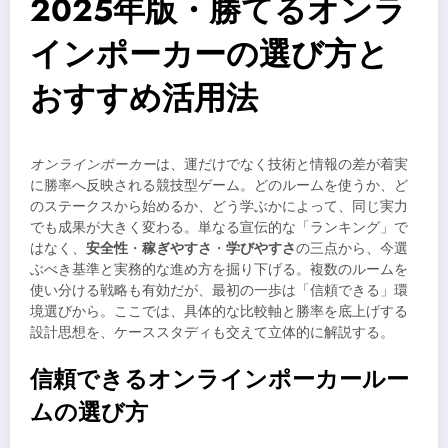
2025年版・勝てるオンラ
インポーカーの選び方と
おすすめ活用法
オンラインポーカー
は、運だけでなく技術と情報の差が着実
に勝率へ反映される競技型ゲーム。どのルームを使うか、ど
のステークスから始めるか、どう学ぶかによって、同じ実力
でも成果が大きく変わる。単なる宣伝的な「ランキング」で
はなく、
安全性
・
稼ぎやすさ
・
学びやすさ
の三点から、今選
ぶべき基準と実務的な進め方を掘り下げる。複数のルームを
使い分ける戦略も有効だが、最初の一歩は「信頼できる」環
境選びから。ここでは、具体的な比較軸と勝率を底上げする
設計思想を、ケーススタディも交えて立体的に解説する。
信頼できるオンラインポーカールー
ムの選び方