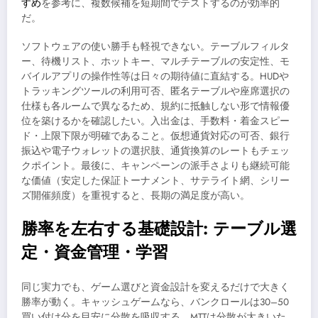
すめ
を参考に、複数候補を短期間でテストするのが効率的
だ。
ソフトウェアの使い勝手も軽視できない。テーブルフィルタ
ー、待機リスト、ホットキー、マルチテーブルの安定性、モ
バイルアプリの操作性等は日々の期待値に直結する。HUDや
トラッキングツールの利用可否、匿名テーブルや座席選択の
仕様も各ルームで異なるため、規約に抵触しない形で情報優
位を築けるかを確認したい。入出金は、手数料・着金スピー
ド・上限下限が明確であること。仮想通貨対応の可否、銀行
振込や電子ウォレットの選択肢、通貨換算のレートもチェッ
クポイント。最後に、キャンペーンの派手さよりも継続可能
な価値（安定した保証トーナメント、サテライト網、シリー
ズ開催頻度）を重視すると、長期の満足度が高い。
勝率を左右する基礎設計: テーブル選
定・資金管理・学習
同じ実力でも、ゲーム選びと資金設計を変えるだけで大きく
勝率が動く。キャッシュゲームなら、バンクロールは30–50
買い付け分を目安に分散を吸収する。MTTは分散が大きいた