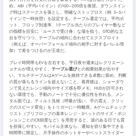
め、ABI（平均バイイン）の100–200倍を推奨。ダウンスイン
グ時はステークスを落とし、明確なストップロス（例: 3–5バ
イインで一時休憩）を設定する。テーブル選定では、平均ポ
ット、フロップ到達率、1テーブル当たりのプレイヤー数など
の指標を目安に「ルースで受け身」な場を狙う。GTO的な土
台を守りつつ、テーブルの傾向に合わせてエクスプロイト
（例えば、オーバーフォールド傾向の相手に対するバレル増
加）で差をつけるのが王道だ。
プレイ時間帯もEVを左右する。平日夜や週末はレクリエーシ
ョナルが増えやすく、
テーブル選び
との相乗効果が出やす
い。マルチテーブルはAゲームを維持できる卓数に留め、判断
の質が落ちるラインを超えないこと。着席後は、ショーダウ
ンで見えたレンジ傾向やサイズ感を即メモ。HUDが許可され
ない環境でも、手動のノートで十分に優位性を作れる。メン
タル面では、ティルト兆候（呼吸が浅い、手の震え、クリッ
クのスピード変化）をトリガーに一時離席。Aゲームチェック
リスト（プリフロップの基本レンジ・3ベットのサイズ・ポジ
ションごとのCB頻度など）を用意すると、波のある日でも質
を担保しやすい。モバイル主体なら、通知を切り集中できる
時間帯に限定し、片手操作のホットキーやベットスライダー