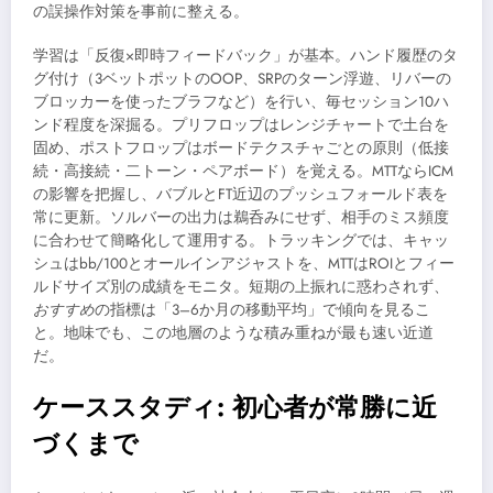
の誤操作対策を事前に整える。
学習は「反復×即時フィードバック」が基本。ハンド履歴のタ
グ付け（3ベットポットのOOP、SRPのターン浮遊、リバーの
ブロッカーを使ったブラフなど）を行い、毎セッション10ハ
ンド程度を深掘る。プリフロップはレンジチャートで土台を
固め、ポストフロップはボードテクスチャごとの原則（低接
続・高接続・二トーン・ペアボード）を覚える。MTTならICM
の影響を把握し、バブルとFT近辺のプッシュフォールド表を
常に更新。ソルバーの出力は鵜呑みにせず、相手のミス頻度
に合わせて簡略化して運用する。トラッキングでは、キャッ
シュはbb/100とオールインアジャストを、MTTはROIとフィー
ルドサイズ別の成績をモニタ。短期の上振れに惑わされず、
おすすめ
の指標は「3–6か月の移動平均」で傾向を見るこ
と。地味でも、この地層のような積み重ねが最も速い近道
だ。
ケーススタディ: 初心者が常勝に近
づくまで