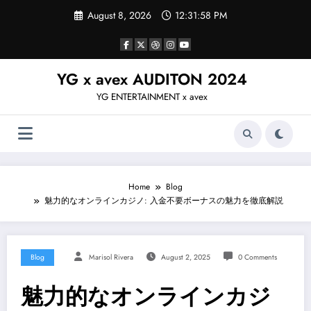
Skip
August 8, 2026
12:31:58 PM
to
content
YG x avex AUDITON 2024
YG ENTERTAINMENT x avex
Home
Blog
魅力的なオンラインカジノ: 入金不要ボーナスの魅力を徹底解説
Blog
Marisol Rivera
August 2, 2025
0 Comments
魅力的なオンラインカジ