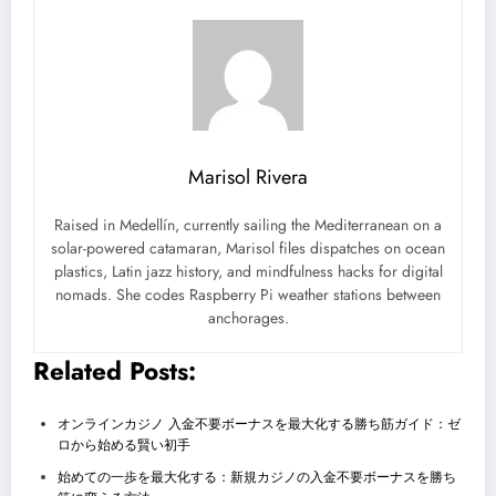
Marisol Rivera
Raised in Medellín, currently sailing the Mediterranean on a
solar-powered catamaran, Marisol files dispatches on ocean
plastics, Latin jazz history, and mindfulness hacks for digital
nomads. She codes Raspberry Pi weather stations between
anchorages.
Related Posts:
オンラインカジノ 入金不要ボーナスを最大化する勝ち筋ガイド：ゼ
ロから始める賢い初手
始めての一歩を最大化する：新規カジノの入金不要ボーナスを勝ち