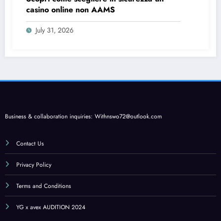
casino online non AAMS
July 31, 2026
Business & collaboration inquiries:
Withnswo72@outlook.com
Contact Us
Privacy Policy
Terms and Conditions
YG x avex AUDITION 2024