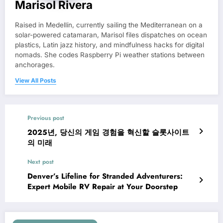
Marisol Rivera
Raised in Medellín, currently sailing the Mediterranean on a
solar-powered catamaran, Marisol files dispatches on ocean
plastics, Latin jazz history, and mindfulness hacks for digital
nomads. She codes Raspberry Pi weather stations between
anchorages.
View All Posts
Previous post
2025년, 당신의 게임 경험을 혁신할 슬롯사이트
의 미래
Next post
Denver’s Lifeline for Stranded Adventurers:
Expert Mobile RV Repair at Your Doorstep