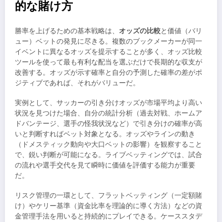
的な賭け方
勝率を上げるための基本戦略は、
オッズの比較
と価値（バリ
ュー）ベットの発見に尽きる。複数のブックメーカーが同一
イベントに異なるオッズを提示することが多く、オッズ比較
ツールを使って最も有利な配当を選ぶだけで長期的な収支が
改善する。オッズが示す確率と自分の予測した確率の差がポ
ジティブであれば、それがバリューだ。
実例として、サッカーの引き分けオッズが市場平均より高い
状況を見つけた場合、自分の統計分析（過去対戦、ホームア
ドバンテージ、選手の怪我状況など）で引き分けの確率が高
いと判断すればベット対象となる。オッズやラインの動き
（ドメスティック動向や大口ベットの影響）を観察すること
で、鋭い判断が可能になる。ライブベッティングでは、試合
の流れや選手交代を見て瞬時に価値を評価する能力が重要
だ。
リスク管理の一環として、フラットベッティング（一定額賭
け）やケリー基準（資金比率を理論的に導く方法）などの資
金管理手法を用いると持続的にプレイできる。ケーススタデ