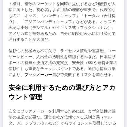
ト機能、複数のマーケットを同時に提供するなど利便性が大
幅に向上した。初心者はまず用語の理解が重要で、代表的な
ものに「オッズ」「ハンディキャップ」「トータル（合計得
点）」「アジアンハンディキャップ」などがある。オッズの
表記は小数（デシマル）やイギリス式（フラクショナル）、
アメリカ式と複数あるため、自分に馴染む表示に切り替えて
理解することが大切だ。
信頼性の見極めも不可欠で、ライセンス情報や運営歴、ユー
ザーレビュー、入出金の透明性を確認するべきだ。日本語サ
ポートの有無や決済方法の充実度、安全性（SSLや運営企業の
信頼性）も重要なチェックポイントである。適切な情報収集
により、
ブックメーカー
選びで失敗するリスクを減らせる。
安全に利用するための選び方とアカ
ウント管理
安全にブックメーカーを利用するためには、まず合法性と規
制の確認が必要だ。運営会社が信頼できる規制当局（マル
タ、UK、ジブラルタルなど）からライセンスを取得している