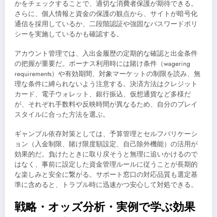
かをチェックすることで、適切な消費者保護が期待できる。
さらに、個人情報と資金の保護の観点から、サイトが暗号化
通信を採用しているか、二段階認証や強固なパスワードポリ
シーを実施しているかも確認する。
アカウント管理では、入出金履歴の定期的な確認と出金条件
の把握が重要だ。ボーナス利用時には賭け条件（wagering
requirements）や有効期間、対象マーケットの制限を読み、無
理な条件に縛られないよう注意する。決済方法はクレジット
カード、電子ウォレット、銀行振込、仮想通貨など多様だ
が、それぞれ手数料や反映時間が異なるため、自分のプレイ
スタイルに合った方法を選ぶ。
ギャンブル依存対策としては、予算管理とセルフバリケーシ
ョン（入金制限、賭け限度額設定、自己除外機能）の活用が
効果的だ。負けたときに取り戻そうと無理に追いかけるので
はなく、事前に設定した資金管理ルールに従うことが長期的
な楽しみと安全に繋がる。サポート窓口の対応品質も選定基
準に含めると、トラブル時に迅速かつ安心して対処できる。
戦略・オッズ分析・実例で学ぶ効果