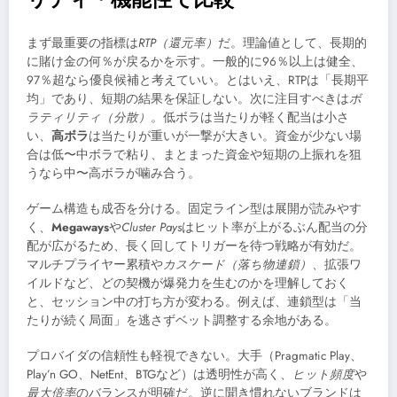
まず最重要の指標は
RTP（還元率）
だ。理論値として、長期的
に賭け金の何％が戻るかを示す。一般的に96％以上は健全、
97％超なら優良候補と考えていい。とはいえ、RTPは「長期平
均」であり、短期の結果を保証しない。次に注目すべきは
ボ
ラティリティ（分散）
。低ボラは当たりが軽く配当は小さ
い、
高ボラ
は当たりが重いが一撃が大きい。資金が少ない場
合は低〜中ボラで粘り、まとまった資金や短期の上振れを狙
うなら中〜高ボラが噛み合う。
ゲーム構造も成否を分ける。固定ライン型は展開が読みやす
く、
Megaways
や
Cluster Pays
はヒット率が上がるぶん配当の分
配が広がるため、長く回してトリガーを待つ戦略が有効だ。
マルチプライヤー累積や
カスケード（落ち物連鎖）
、拡張ワ
イルドなど、どの契機が爆発力を生むのかを理解しておく
と、セッション中の打ち方が変わる。例えば、連鎖型は「当
たりが続く局面」を逃さずベット調整する余地がある。
プロバイダの信頼性も軽視できない。大手（Pragmatic Play、
Play’n GO、NetEnt、BTGなど）は透明性が高く、
ヒット頻度
や
最大倍率
のバランスが明確だ。逆に聞き慣れないブランドは