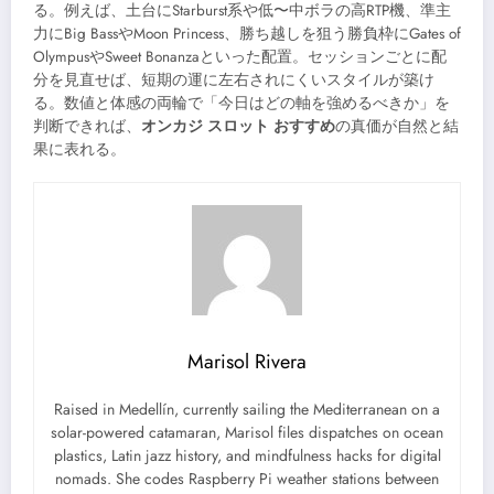
る。例えば、土台にStarburst系や低〜中ボラの高RTP機、準主
力にBig BassやMoon Princess、勝ち越しを狙う勝負枠にGates of
OlympusやSweet Bonanzaといった配置。セッションごとに配
分を見直せば、短期の運に左右されにくいスタイルが築け
る。数値と体感の両輪で「今日はどの軸を強めるべきか」を
判断できれば、
オンカジ スロット おすすめ
の真価が自然と結
果に表れる。
Marisol Rivera
Raised in Medellín, currently sailing the Mediterranean on a
solar-powered catamaran, Marisol files dispatches on ocean
plastics, Latin jazz history, and mindfulness hacks for digital
nomads. She codes Raspberry Pi weather stations between