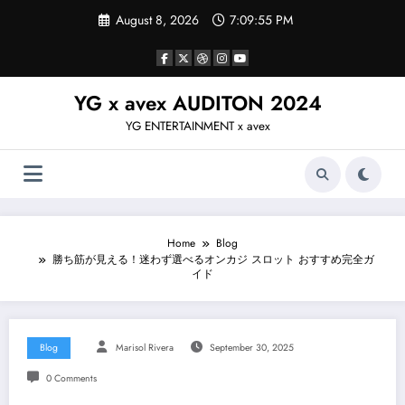
Skip
August 8, 2026
7:09:56 PM
to
content
YG x avex AUDITON 2024
YG ENTERTAINMENT x avex
Home
Blog
勝ち筋が見える！迷わず選べるオンカジ スロット おすすめ完全ガ
イド
Blog
Marisol Rivera
September 30, 2025
0 Comments