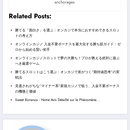
anchorages.
Related Posts:
勝てる「面白さ」を選ぶ：オンカジで本当におすすめできるスロッ
トの考え方
オンラインカジノ 入金不要ボーナスを最大化する勝ち筋ガイド：ゼ
ロから始める賢い初手
オンラインカジノスロットで夢の大勝ち！プロが教える絶対に遊ぶ
べき厳選ゲーム
勝てるスロットはこう選ぶ：オンカジで差がつく“期待値思考”の実
戦法
見逃されがちな“マイナー系”新規カジノで狙う、入金不要ボーナス
の機微と価値
Sweet Bonanza : Notre Avis Détaillé sur le Phénomène…