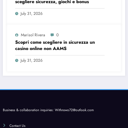
scegliere sicurezza, giochi e bonus
July 31, 2026
Marisol Rivera
0
Scopri come scegliere in sicurezza un
casino online non AAMS
July 31, 2026
Business & collaboration inquiries:
Withnswo72@outlook.com
Contact Us