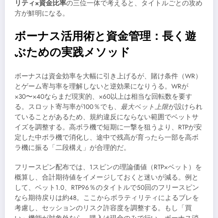
リティ×資金比率
の三位一体で考えると、タイトルごとの攻め
方が鮮明になる。
ボーナス活用術と資金管理：長く遊
ぶための実践メソッド
ボーナスは資金効率を大幅に引き上げるが、賭け条件（WR）
とゲーム寄与率を理解しないと逆効果になりうる。WRが
×30〜×40ならまだ現実的、×60以上は相当な回転数を要す
る。スロット寄与率が100％でも、
最大ベット上限
が設けられ
ていることがあるため、規約違反にならない範囲でベットサ
イズを調整する。高ボラ機で短期に一撃を狙うより、RTPが安
定した中ボラ機で消化し、途中で残高が育ったら一部を高ボ
ラ機に振る「二段構え」が合理的だ。
フリースピン配布では、1スピンの理論価値（RTP×ベット）を
概算し、合計期待値をイメージしておくと迷いが減る。例と
して、ベット1.0、RTP96％のタイトルで50回のフリースピン
なら期待戻りは約48。ここからボラティリティによるブレを
考慮し、セッションのリスク許容度を調整する。もし「買