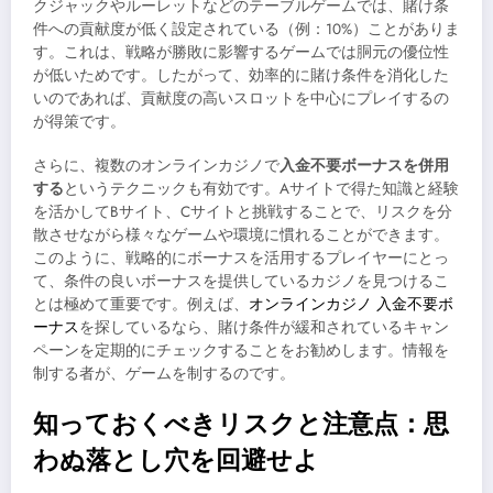
クジャックやルーレットなどのテーブルゲームでは、賭け条
件への貢献度が低く設定されている（例：10%）ことがありま
す。これは、戦略が勝敗に影響するゲームでは胴元の優位性
が低いためです。したがって、効率的に賭け条件を消化した
いのであれば、貢献度の高いスロットを中心にプレイするの
が得策です。
さらに、複数のオンラインカジノで
入金不要ボーナスを併用
する
というテクニックも有効です。Aサイトで得た知識と経験
を活かしてBサイト、Cサイトと挑戦することで、リスクを分
散させながら様々なゲームや環境に慣れることができます。
このように、戦略的にボーナスを活用するプレイヤーにとっ
て、条件の良いボーナスを提供しているカジノを見つけるこ
とは極めて重要です。例えば、
オンラインカジノ 入金不要ボ
ーナス
を探しているなら、賭け条件が緩和されているキャン
ペーンを定期的にチェックすることをお勧めします。情報を
制する者が、ゲームを制するのです。
知っておくべきリスクと注意点：思
わぬ落とし穴を回避せよ