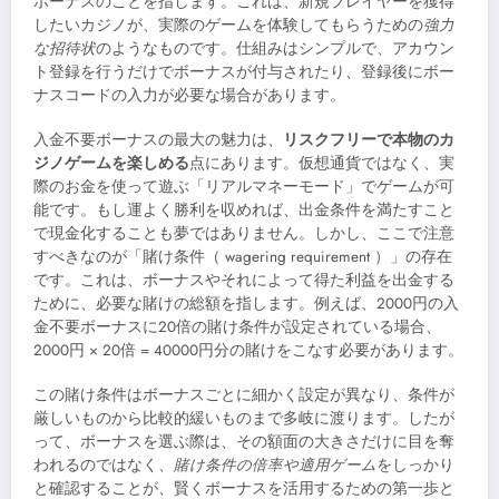
ボーナスのことを指します。これは、新規プレイヤーを獲得
したいカジノが、実際のゲームを体験してもらうための
強力
な招待状
のようなものです。仕組みはシンプルで、アカウン
ト登録を行うだけでボーナスが付与されたり、登録後にボー
ナスコードの入力が必要な場合があります。
入金不要ボーナスの最大の魅力は、
リスクフリーで本物のカ
ジノゲームを楽しめる
点にあります。仮想通貨ではなく、実
際のお金を使って遊ぶ「リアルマネーモード」でゲームが可
能です。もし運よく勝利を収めれば、出金条件を満たすこと
で現金化することも夢ではありません。しかし、ここで注意
すべきなのが「賭け条件（ wagering requirement ）」の存在
です。これは、ボーナスやそれによって得た利益を出金する
ために、必要な賭けの総額を指します。例えば、2000円の入
金不要ボーナスに20倍の賭け条件が設定されている場合、
2000円 × 20倍 = 40000円分の賭けをこなす必要があります。
この賭け条件はボーナスごとに細かく設定が異なり、条件が
厳しいものから比較的緩いものまで多岐に渡ります。したが
って、ボーナスを選ぶ際は、その額面の大きさだけに目を奪
われるのではなく、
賭け条件の倍率や適用ゲーム
をしっかり
と確認することが、賢くボーナスを活用するための第一歩と