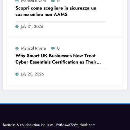
Marisol Rivera
0
Scopri come scegliere in sicurezza un
casino online non AAMS
July 31, 2026
Marisol Rivera
0
Why Smart UK Businesses Now Treat
Cyber Essentials Certification as Their
First Line of Defence
July 26, 2026
Business & collaboration inquiries:
Withnswo72@outlook.com