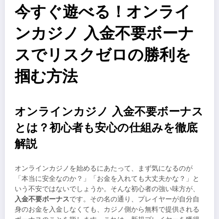
今すぐ遊べる！オンライ
ンカジノ 入金不要ボーナ
スでリスクゼロの勝利を
掴む方法
オンラインカジノ 入金不要ボーナス
とは？初心者も安心の仕組みを徹底
解説
オンラインカジノを始めるにあたって、まず気になるのが
「本当に安全なのか？」「お金を入れても大丈夫かな？」と
いう不安ではないでしょうか。そんな初心者の強い味方が、
入金不要ボーナス
です。その名の通り、プレイヤーが自分自
身のお金を入金しなくても、カジノ側から無料で提供される