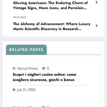
Glowing Americana: The Enduring Charm of
Vintage Signs, Neon Icons, and Porcelain
Advertising
Next post
The Alchemy of Advancement: Where Luxury
Meets Scientific Discovery in Research
Peptides
RELATED POSTS
Marisol Rivera
0
Scopri i migliori casino online: come
scegliere sicurezza, giochi e bonus
July 31, 2026