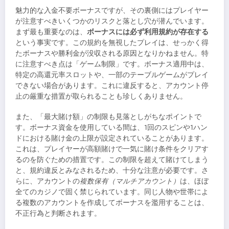
魅力的な入金不要ボーナスですが、その裏側にはプレイヤー
が注意すべきいくつかのリスクと落とし穴が潜んでいます。
まず最も重要なのは、
ボーナスには必ず利用規約が存在する
という事実です。この規約を無視したプレイは、せっかく得
たボーナスや勝利金が没収される原因となりかねません。特
に注意すべき点は「ゲーム制限」です。ボーナス適用中は、
特定の高還元率スロットや、一部のテーブルゲームがプレイ
できない場合があります。これに違反すると、アカウント停
止の厳重な措置が取られることも珍しくありません。
また、「最大賭け額」の制限も見落としがちなポイントで
す。ボーナス資金を使用している間は、1回のスピンや1ハン
ドにおける賭け金の上限が設定されていることがあります。
これは、プレイヤーが高額賭けで一気に賭け条件をクリアす
るのを防ぐための措置です。この制限を超えて賭けてしまう
と、規約違反とみなされるため、十分な注意が必要です。さ
らに、アカウントの
複数保有（マルチアカウント）
は、ほぼ
全てのカジノで固く禁じられています。同じ人物や世帯によ
る複数のアカウントを作成してボーナスを濫用することは、
不正行為と判断されます。