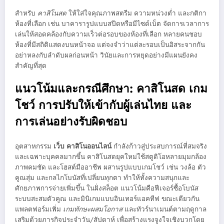
สำหรับ
คาสิโนสด
ให้ใส่ใจคุณภาพสตรีม ความหน่วงต่ำ และกติกา
ห้องที่เลือก เช่น บาคารารูปแบบสปีดหรือมีไซด์เบ็ต จัดการเวลาการ
เล่นให้สอดคล้องกับความเร็วต่อรอบของห้องที่เลือก หลายคนชอบ
ห้องที่มีสถิติแสดงบนหน้าจอ แต่จงจำว่าแต่ละรอบเป็นอิสระจากกัน
อย่าหลงกับลำดับผลก่อนหน้า วินัยและการหยุดอย่างมีแผนยังคง
สำคัญที่สุด
แนวโน้มและกรณีศึกษา: คาสิโนสด เกม
โชว์ การปรับให้เข้ากับผู้เล่นไทย และ
การเล่นอย่างรับผิดชอบ
อุตสาหกรรม
เว็บ คาสิโนออนไลน์
กำลังก้าวสู่ประสบการณ์ที่สมจริง
และเฉพาะบุคคลมากขึ้น คาสิโนสดยุคใหม่ใช้สตูดิโอหลายมุมกล้อง
ภาพคมชัด และโฮสต์มืออาชีพ ผสานรูปแบบเกมโชว์ เช่น วงล้อ ตัว
คูณสุ่ม และกลไกโบนัสที่เปลี่ยนทุกตา ทำให้ทั้งความสนุกและ
ศักยภาพการจ่ายเพิ่มขึ้น ในฝั่งสล็อต แนวโน้มคือฟีเจอร์ซื้อโบนัส
ระบบสะสมตัวคูณ และมินิเกมแบบอินเทอร์แอคทีฟ ขณะเดียวกัน
แพลตฟอร์มเพิ่ม
เกมทักษะผสมโอกาส
และทัวร์นาเมนต์ตามฤดูกาล
เสริมด้วยภารกิจประจำวัน/สัปดาห์ เพื่อสร้างแรงจูงใจเชิงบวกโดย