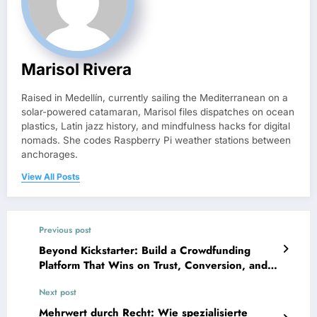
Marisol Rivera
Raised in Medellín, currently sailing the Mediterranean on a
solar-powered catamaran, Marisol files dispatches on ocean
plastics, Latin jazz history, and mindfulness hacks for digital
nomads. She codes Raspberry Pi weather stations between
anchorages.
View All Posts
Previous post
Beyond Kickstarter: Build a Crowdfunding
Platform That Wins on Trust, Conversion, and
Community
Next post
Mehrwert durch Recht: Wie spezialisierte