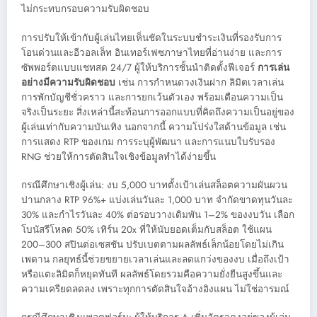
ไม่กระทบกรอบความรับผิดชอบ
การปรับให้เข้ากับผู้เล่นไทยเห็นชัดในระบบชำระเงินที่รองรับการ
โอนด่วนและอีวอลเล็ท อินเทอร์เฟซภาษาไทยที่อ่านง่าย และการ
ซัพพอร์ตแบบแชทสด 24/7 ผู้ให้บริการชั้นนำติดตั้งฟีเจอร์
การเล่น
อย่างมีความรับผิดชอบ
เช่น การกำหนดวงเงินฝาก ลิมิตเวลาเล่น
การพักบัญชีชั่วคราว และการยกเว้นตัวเอง พร้อมเตือนความเป็น
จริงเป็นระยะ สิ่งเหล่านี้สะท้อนการออกแบบที่คิดถึงความเป็นอยู่ของ
ผู้เล่นเท่ากับความบันเทิง นอกจากนี้ ความโปร่งใสด้านข้อมูล เช่น
การแสดง RTP ของเกม การระบุผู้พัฒนา และการแนบใบรับรอง
RNG ช่วยให้การตัดสินใจเชิงข้อมูลทำได้ง่ายขึ้น
กรณีศึกษาเชิงผู้เล่น: งบ 5,000 บาทตั้งเป้าเล่นสล็อตความผันผวน
ปานกลาง RTP 96%+ แบ่งเล่นวันละ 1,000 บาท จำกัดขาดทุนวันละ
30% และกำไรวันละ 40% ต่อรอบวางเดิมพัน 1–2% ของงบวัน เลือก
โบนัสรีโหลด 50% เทิร์น 20x ที่ให้นับยอดเต็มกับสล็อต ใช้แผน
200–300 สปินต่อเซสชัน ปรับเบตตามผลลัพธ์เล็กน้อยโดยไม่เกิน
เพดาน กลยุทธ์นี้ช่วยขยายเวลาเล่นและลดแกว่งของงบ เมื่อถึงเป้า
หรือแตะลิมิตก็หยุดทันที ผลลัพธ์โดยรวมคือความยั่งยืนสูงขึ้นและ
ความเครียดลดลง เพราะทุกการตัดสินใจอ้างอิงแผน ไม่ใช่อารมณ์